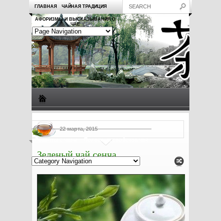
ГЛАВНАЯ
ЧАЙНАЯ ТРАДИЦИЯ
АФОРИЗМЫ И ВЫСКАЗЫВАНИЯ О
ЧАЕ
Виды чая
Посуда для чая
Чаепитие
Заметки о чае
22 марта, 2015
Рецепты с чаем
Полезные свойства чая
Зеленый чай сенча