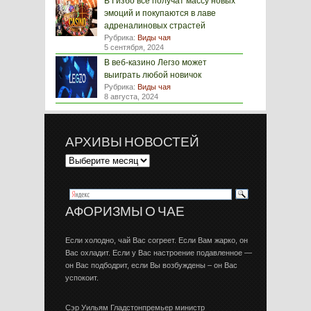
В Гизбо все получат массу новых
эмоций и покупаются в лаве
адреналиновых страстей
Рубрика:
Виды чая
5 сентября, 2024
В веб-казино Легзо может
выиграть любой новичок
Рубрика:
Виды чая
8 августа, 2024
АРХИВЫ НОВОСТЕЙ
АФОРИЗМЫ О ЧАЕ
Если холодно, чай Вас согреет. Если Вам жарко, он
Вас охладит. Если у Вас настроение подавленное —
он Вас подбодрит, если Вы возбуждены – он Вас
успокоит.
Сэр Уильям Гладстонпремьер министр