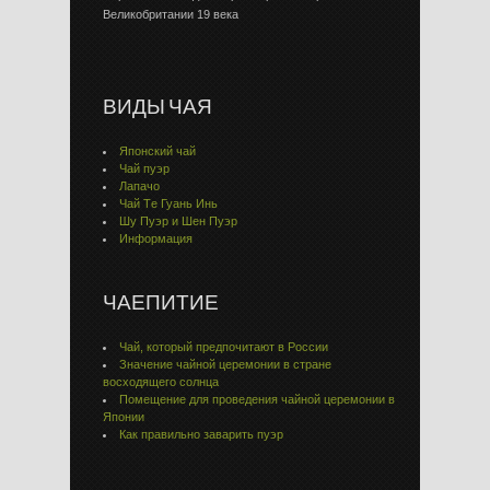
Великобритании 19 века
ВИДЫ ЧАЯ
Японский чай
Чай пуэр
Лапачо
Чай Тe Гуaнь Инь
Шу Пуэр и Шен Пуэр
Информация
ЧАЕПИТИЕ
Чай, который предпочитают в России
Значение чайной церемонии в стране
восходящего солнца
Помещение для проведения чайной церемонии в
Японии
Как правильно заварить пуэр