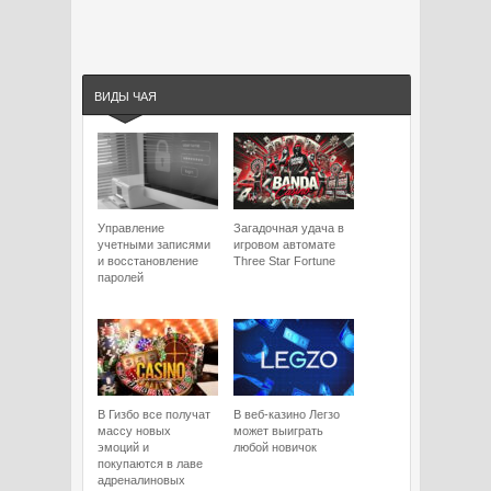
ВИДЫ ЧАЯ
Управление
Загадочная удача в
учетными записями
игровом автомате
и восстановление
Three Star Fortune
паролей
В Гизбо все получат
В веб-казино Легзо
массу новых
может выиграть
эмоций и
любой новичок
покупаются в лаве
адреналиновых