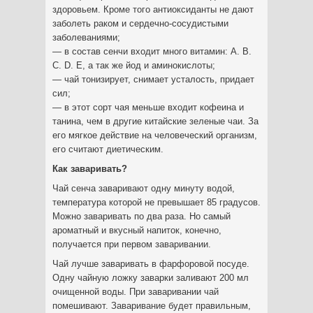
здоровьем. Кроме того антиоксиданты не дают
заболеть раком и сердечно-сосудистыми
заболеваниями;
— в состав сенчи входит много витамин: А. В.
С. D. Е, а так же йод и аминокислоты;
— чай тонизирует, снимает усталость, придает
сил;
— в этот сорт чая меньше входит кофеина и
танина, чем в другие китайские зеленые чаи. За
его мягкое действие на человеческий организм,
его считают диетическим.
Как заваривать?
Чай сенча заваривают одну минуту водой,
температура которой не превышает 85 градусов.
Можно заваривать по два раза. Но самый
ароматный и вкусный напиток, конечно,
получается при первом заваривании.
Чай лучше заваривать в фарфоровой посуде.
Одну чайную ложку заварки заливают 200 мл
очищенной воды. При заваривании чай
помешивают. Заваривание будет правильным,