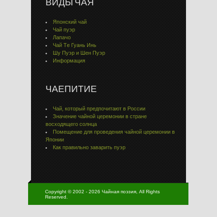
ВИДЫ ЧАЯ
Японский чай
Чай пуэр
Лапачо
Чай Тe Гуaнь Инь
Шу Пуэр и Шен Пуэр
Информация
ЧАЕПИТИЕ
Чай, который предпочитают в России
Значение чайной церемонии в стране
восходящего солнца
Помещение для проведения чайной церемонии в
Японии
Как правильно заварить пуэр
Copyright © 2002 - 2026 Чайная поэзия, All Rights
Reserved.