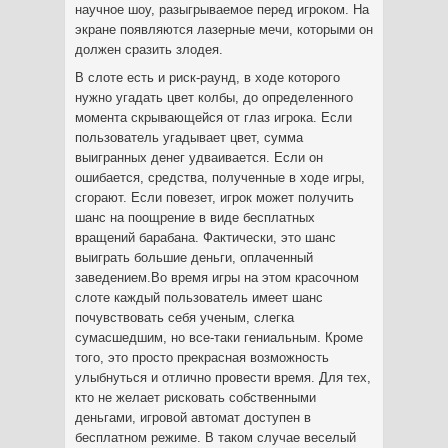
научное шоу, разыгрываемое перед игроком. На
экране появляются лазерные мечи, которыми он
должен сразить злодея.
В слоте есть и риск-раунд, в ходе которого
нужно угадать цвет колбы, до определенного
момента скрывающейся от глаз игрока. Если
пользователь угадывает цвет, сумма
выигранных денег удваивается. Если он
ошибается, средства, полученные в ходе игры,
сгорают. Если повезет, игрок может получить
шанс на поощрение в виде бесплатных
вращений барабана. Фактически, это шанс
выиграть большие деньги, оплаченный
заведением.Во время игры на этом красочном
слоте каждый пользователь имеет шанс
почувствовать себя ученым, слегка
сумасшедшим, но все-таки гениальным. Кроме
того, это просто прекрасная возможность
улыбнуться и отлично провести время. Для тех,
кто не желает рисковать собственными
деньгами, игровой автомат доступен в
бесплатном режиме. В таком случае веселый