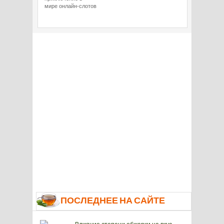
мире онлайн-слотов
ПОСЛЕДНЕЕ НА САЙТЕ