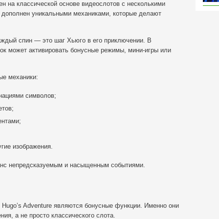
оен на классической основе видеослотов с несколькими
н дополнен уникальными механиками, которые делают
аждый спин — это шаг Хьюго в его приключении. В
рок может активировать бонусные режимы, мини-игры или
ые механики:
нациями символов;
етов;
ентами;
гие изображения.
еанс непредсказуемым и насыщенным событиями.
 Hugo’s Adventure являются бонусные функции. Именно они
ия, а не просто классического слота.