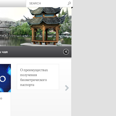
а чая
О преимуществах
4 сорта чая для
получения
настоящих гурманов
биометрического
паспорта
зо