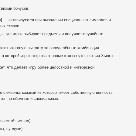
типами бонусов:
)
— активируются при выпадении специальных символов и
ых ставок.
ы, где игрок выбирает предметы и получает случайные
ают итоговую выплату за определённые комбинации.
 в которой игрок открывает новые этапы путешествия Хьюго.
т, что делает игру более целостной и интересной.
ие символы, каждый из которых имеет собственную ценность
ятся на обычные и специальные.
иваемый символ);
ы, сундуки);