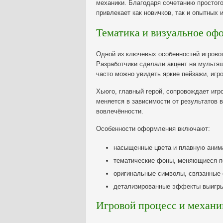
механики. Благодаря сочетанию простого
привлекает как новичков, так и опытных и
Тематика и визуальное оф
Одной из ключевых особенностей игрово
Разработчики сделали акцент на мультя
часто можно увидеть яркие пейзажи, игр
Хьюго, главный герой, сопровождает игро
меняется в зависимости от результатов 
вовлечённости.
Особенности оформления включают:
насыщенные цвета и плавную аним
тематические фоны, меняющиеся п
оригинальные символы, связанные 
детализированные эффекты выигр
Игровой процесс и механи