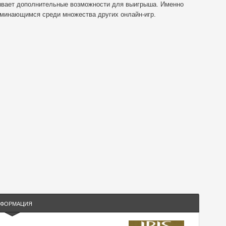
ывает дополнительные возможности для выигрыша. Именно
оминающимся среди множества других онлайн-игр.
ФОРМАЦИЯ