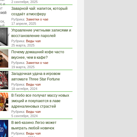
2 сентября, 2025
Заварной чай: напиток, который
создаёт атмосферу
Рубрика:
Заметки о чае
17 апреля, 2025
Управление учетными записями и
восстановление паролей
Рубрика:
Виды чая
25 марта, 2025
Почему домашний кофе часто
вкуснее, чем в кафе?
Рубрика:
Заметки о чае
19 марта, 2025
Загадочная удача в игровом
автомате Three Star Fortune
Рубрика:
Виды чая
18 октября, 2024
В Гизбо все получат массу новых
эмоций и покупаются в лаве
адреналиновых страстей
Рубрика:
Виды чая
5 сентября, 2024
В веб-казино Легзо может
выиграть любой новичок
Рубрика:
Виды чая