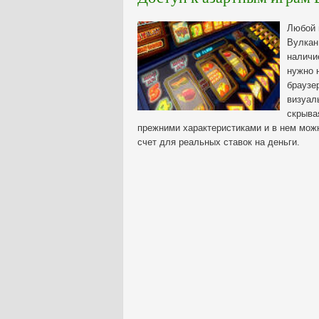
Любой 
Вулкан
наличи
нужно 
браузе
визуал
скрыва
прежними характеристиками и в нем можн
счет для реальных ставок на деньги.