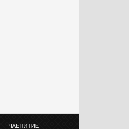
ЧАЕПИТИЕ