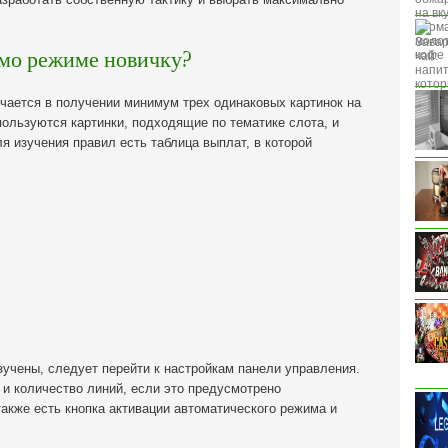
емо режиме новичку?
чается в получении минимум трех одинаковых картинок на
пользуются картинки, подходящие по тематике слота, и
я изучения правил есть таблица выплат, в которой
изучены, следует перейти к настройкам панели управления.
 и количество линий, если это предусмотрено
акже есть кнопка активации автоматического режима и