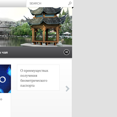
а чая
О преимуществах
4 сорта чая для
получения
настоящих гурманов
биометрического
паспорта
зо