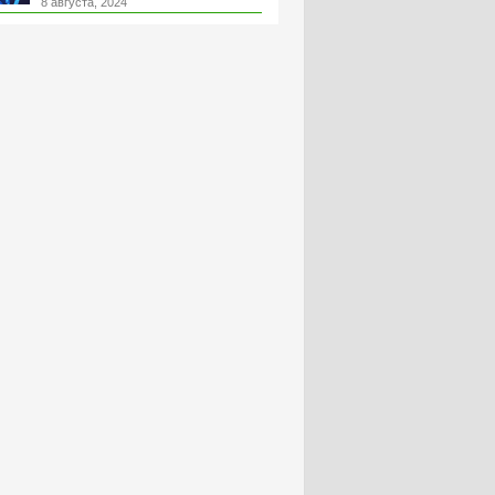
8 августа, 2024