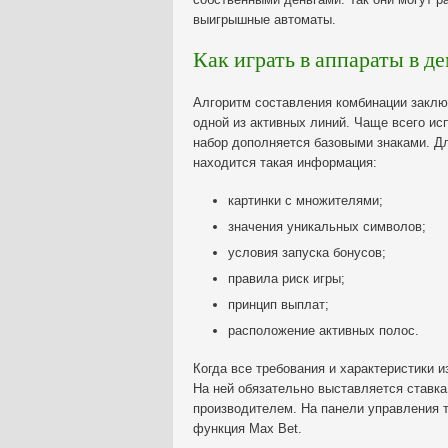
выигрышные автоматы.
Как играть в аппараты в д
Алгоритм составления комбинации заклю
одной из активных линий. Чаще всего ис
набор дополняется базовыми знаками. Дл
находится такая информация:
картинки с множителями;
значения уникальных символов;
условия запуска бонусов;
правила риск игры;
принцип выплат;
расположение активных полос.
Когда все требования и характеристики 
На ней обязательно выставляется ставка
производителем. На панели управления т
функция Max Bet.