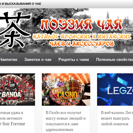
 И ВЫСКАЗЫВАНИЯ О ЧАЕ
Чаепитие
Заметки о чае
Рецепты с чаем
Полезные свойств
очная удача в
В Гизбо все получат
В веб-казино Лег
вом автомате
массу новых эмоций и
может выиграть
e Star Fortune
покупаются в лаве
любой новичок
адреналиновых