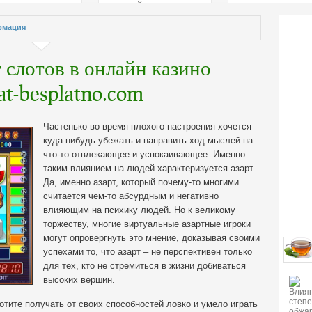
страстей
рмация
 слотов в онлайн казино
rat-besplatno.com
Частенько во время плохого настроения хочется
куда-нибудь убежать и направить ход мыслей на
что-то отвлекающее и успокаивающее. Именно
таким влиянием на людей характеризуется азарт.
Да, именно азарт, который почему-то многими
считается чем-то абсурдным и негативно
влияющим на психику людей.
Но к великому
торжеству, многие виртуальные азартные игроки
могут опровергнуть это мнение, доказывая своими
успехами то, что азарт – не перспективен только
для тех, кто не стремиться в жизни добиваться
высоких вершин.
отите получать от своих способностей ловко и умело играть