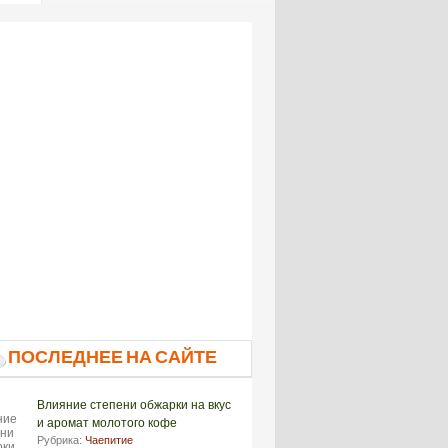
ПОСЛЕДНЕЕ НА САЙТЕ
Влияние степени обжарки на вкус
и аромат молотого кофе
Рубрика:
Чаепитие