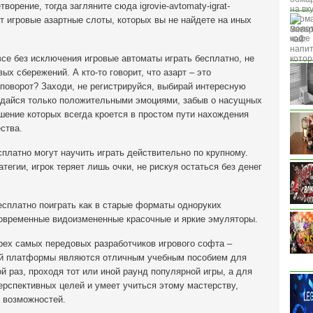
ворение, тогда загляните сюда igrovie-avtomaty-igrat-
 игровые азартные слоты, которых вы не найдете на иных
все без исключения игровые автоматы играть бесплатно, не
ых сбережений. А кто-то говорит, что азарт – это
поворот? Заходи, не регистрируйся, выбирай интересную
ждайся только положительными эмоциями, забыв о насущных
шение которых всегда кроется в простом пути нахождения
ства.
платно могут научить играть действительно по крупному.
егии, игрок теряет лишь очки, не рискуя остаться без денег
есплатно поиграть как в старые форматы одноруких
современные видоизмененные красочные и яркие эмуляторы.
рех самых передовых разработчиков игрового софта –
 этой платформы являются отличным учебным пособием для
ой раз, проходя тот или иной раунд популярной игры, а для
перспективных целей и умеет учиться этому мастерству,
 возможностей.