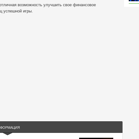
к отличная возможность улучшить свое финансовое
ц успешной игры.
ФОРМАЦИЯ