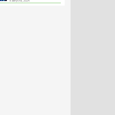
8 августа, 2024