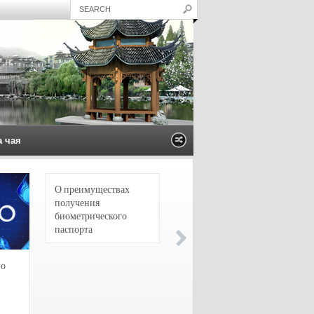
а чая
О преимуществах
4 сорта чая для
получения
настоящих гурманов
биометрического
паспорта
зо