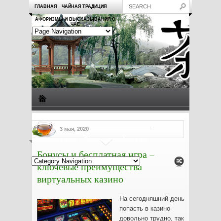
ГЛАВНАЯ
ЧАЙНАЯ ТРАДИЦИЯ
АФОРИЗМЫ И ВЫСКАЗЫВАНИЯ О
ЧАЕ
Виды чая
Посуда для чая
Чаепитие
Заметки о чае
3 мая, 2020
Рецепты с чаем
Полезные свойства чая
Бонусы и бесплатная игра –
ключевые преимущества
виртуальных казино
На сегодняшний день
попасть в казино
довольно трудно, так