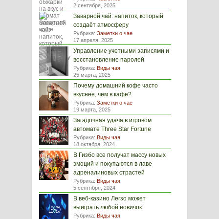
2 сентября, 2025
Заварной чай: напиток, который
создаёт атмосферу
Рубрика:
Заметки о чае
17 апреля, 2025
Управление учетными записями и
восстановление паролей
Рубрика:
Виды чая
25 марта, 2025
Почему домашний кофе часто
вкуснее, чем в кафе?
Рубрика:
Заметки о чае
19 марта, 2025
Загадочная удача в игровом
автомате Three Star Fortune
Рубрика:
Виды чая
18 октября, 2024
В Гизбо все получат массу новых
эмоций и покупаются в лаве
адреналиновых страстей
Рубрика:
Виды чая
5 сентября, 2024
В веб-казино Легзо может
выиграть любой новичок
Рубрика:
Виды чая