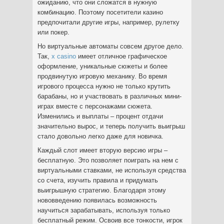
ожиданию, что они сложатся в нужную
комбинацию. Поэтому посетители казино
предпочитали другие игры, например, рулетку
или покер.
Но виртуальные автоматы совсем другое дело.
Так,
x casino
имеет отличное графическое
оформление, уникальные сюжеты и более
продвинутую игровую механику. Во время
игрового процесса нужно не только крутить
барабаны, но и участвовать в различных мини-
играх вместе с персонажами сюжета.
Изменились и выплаты – процент отдачи
значительно вырос, и теперь получить выигрыш
стало довольно легко даже для новичка.
Каждый слот имеет вторую версию игры –
бесплатную. Это позволяет поиграть на нем с
виртуальными ставками, не используя средства
со счета, изучить правила и придумать
выигрышную стратегию. Благодаря этому
нововведению появилась возможность
научиться зарабатывать, используя только
бесплатный режим. Освоив все тонкости, игрок