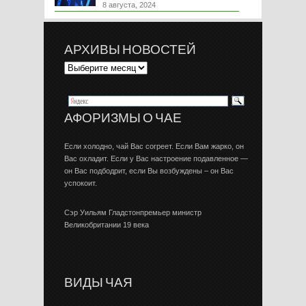
8 августа, 2024
АРХИВЫ НОВОСТЕЙ
АФОРИЗМЫ О ЧАЕ
Если холодно, чай Вас согреет. Если Вам жарко, он
Вас охладит. Если у Вас настроение подавленное —
он Вас подбодрит, если Вы возбуждены – он Вас
успокоит.
Сэр Уильям Гладстонпремьер министр
Великобритании 19 века
ВИДЫ ЧАЯ