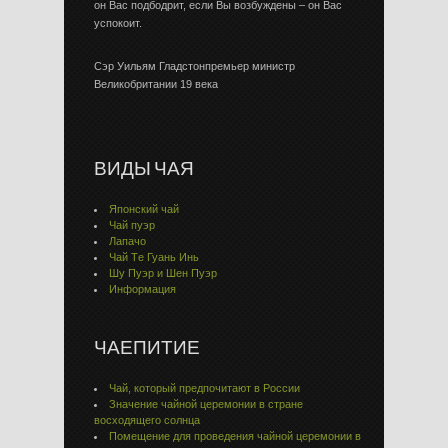
он Вас подбодрит, если Вы возбуждены – он Вас
успокоит.
Сэр Уильям Гладстонпремьер министр
Великобритании 19 века
ВИДЫ ЧАЯ
Японский чай
Чай пуэр
Лапачо
Чай Тe Гуaнь Инь
Шу Пуэр и Шен Пуэр
Информация
ЧАЕПИТИЕ
Чай, который предпочитают в России
Значение чайной церемонии в стране
восходящего солнца
Помещение для проведения чайной церемонии в