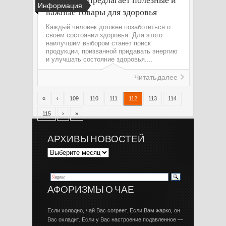
Информация
важные товары для здоровья
Каждый человек должен позаботиться о
своем состоянии здоровья. Для этого
наилучшим выбором станет поиск
продукции, призванной придавать энергию
и улучшать состояние здоровья....
Читать далее
«
‹
109
110
111
112
113
114
115
›
»
АРХИВЫ НОВОСТЕЙ
АФОРИЗМЫ О ЧАЕ
Если холодно, чай Вас согреет. Если Вам жарко, он
Вас охладит. Если у Вас настроение подавленное —