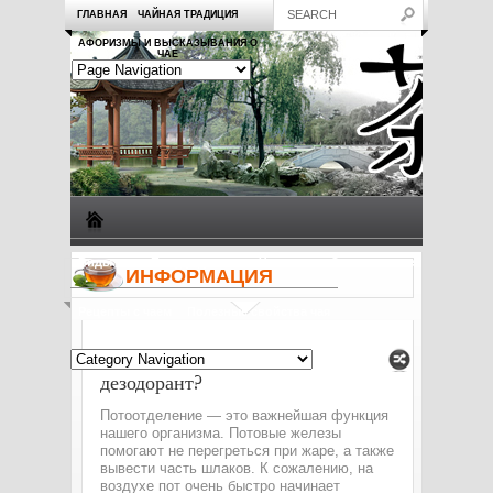
ГЛАВНАЯ
ЧАЙНАЯ ТРАДИЦИЯ
АФОРИЗМЫ И ВЫСКАЗЫВАНИЯ О
ЧАЕ
Виды чая
Посуда для чая
Чаепитие
Заметки о чае
ИНФОРМАЦИЯ
Рецепты с чаем
Полезные свойства чая
Как выбрать идеальный
дезодорант?
Потоотделение — это важнейшая функция
нашего организма. Потовые железы
помогают не перегреться при жаре, а также
вывести часть шлаков. К сожалению, на
воздухе пот очень быстро начинает