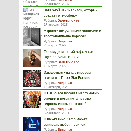
2 сентября, 2025
Заварной чай: напиток, который
создаёт атмосферу
Рубрика:
Заметки о чае
17 апреля, 2025
Управление учетными записями и
восстановление паролей
Рубрика:
Виды чая
25 марта, 2025
Почему домашний кофе часто
вкуснее, чем в кафе?
Рубрика:
Заметки о чае
19 марта, 2025
Загадочная удача в игровом
автомате Three Star Fortune
Рубрика:
Виды чая
18 октября, 2024
В Гизбо все получат массу новых
эмоций и покупаются в лаве
адреналиновых страстей
Рубрика:
Виды чая
5 сентября, 2024
В веб-казино Легзо может
выиграть любой новичок
Рубрика:
Виды чая