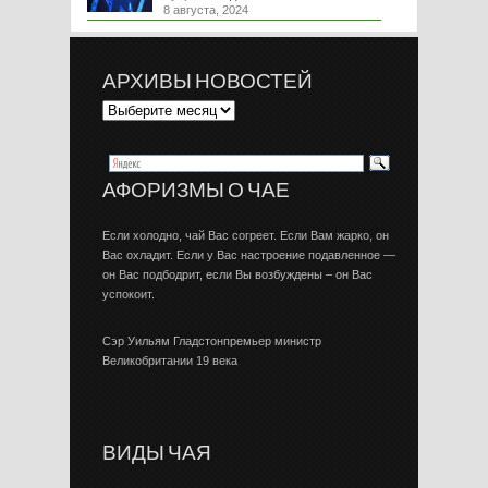
8 августа, 2024
АРХИВЫ НОВОСТЕЙ
АФОРИЗМЫ О ЧАЕ
Если холодно, чай Вас согреет. Если Вам жарко, он
Вас охладит. Если у Вас настроение подавленное —
он Вас подбодрит, если Вы возбуждены – он Вас
успокоит.
Сэр Уильям Гладстонпремьер министр
Великобритании 19 века
ВИДЫ ЧАЯ