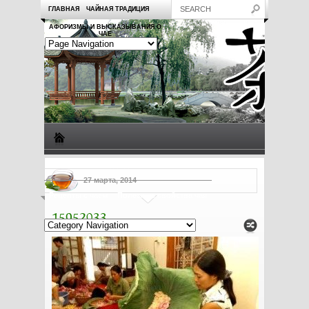
ГЛАВНАЯ
ЧАЙНАЯ ТРАДИЦИЯ
АФОРИЗМЫ И ВЫСКАЗЫВАНИЯ О
ЧАЕ
Виды чая
Посуда для чая
Чаепитие
Заметки о чае
27 марта, 2014
Рецепты с чаем
Полезные свойства чая
15952033