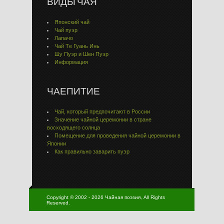
ВИДЫ ЧАЯ
Японский чай
Чай пуэр
Лапачо
Чай Тe Гуaнь Инь
Шу Пуэр и Шен Пуэр
Информация
ЧАЕПИТИЕ
Чай, который предпочитают в России
Значение чайной церемонии в стране
восходящего солнца
Помещение для проведения чайной церемонии в
Японии
Как правильно заварить пуэр
Copyright © 2002 - 2026 Чайная поэзия, All Rights
Reserved.