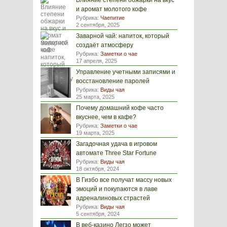
Влияние степени обжарки на вкус
и аромат молотого кофе
Рубрика:
Чаепитие
2 сентября, 2025
Заварной чай: напиток, который
создаёт атмосферу
Рубрика:
Заметки о чае
17 апреля, 2025
Управление учетными записями и
восстановление паролей
Рубрика:
Виды чая
25 марта, 2025
Почему домашний кофе часто
вкуснее, чем в кафе?
Рубрика:
Заметки о чае
19 марта, 2025
Загадочная удача в игровом
автомате Three Star Fortune
Рубрика:
Виды чая
18 октября, 2024
В Гизбо все получат массу новых
эмоций и покупаются в лаве
адреналиновых страстей
Рубрика:
Виды чая
5 сентября, 2024
В веб-казино Легзо может