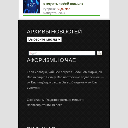
выиграть любой новичок
Рубрика:
Виды чая
8 августа, 2024
АРХИВЫ НОВОСТЕЙ
АФОРИЗМЫ О ЧАЕ
Если холодно, чай Вас согреет. Если Вам жарко, он
Вас охладит. Если у Вас настроение подавленное —
он Вас подбодрит, если Вы возбуждены – он Вас
успокоит.
Сэр Уильям Гладстонпремьер министр
Великобритании 19 века