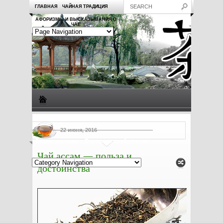
ГЛАВНАЯ
ЧАЙНАЯ ТРАДИЦИЯ
АФОРИЗМЫ И ВЫСКАЗЫВАНИЯ О
ЧАЕ
Виды чая
Посуда для чая
Чаепитие
Заметки о чае
22 июня, 2016
Рецепты с чаем
Полезные свойства чая
Чай ассам — польза и
достоинства