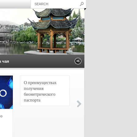
а чая
О преимуществах
4 сорта чая для
получения
настоящих гурманов
биометрического
паспорта
зо