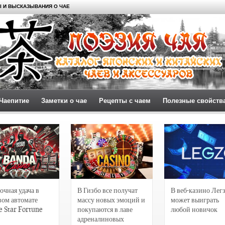
 И ВЫСКАЗЫВАНИЯ О ЧАЕ
Чаепитие
Заметки о чае
Рецепты с чаем
Полезные свойств
очная удача в
В Гизбо все получат
В веб-казино Лег
вом автомате
массу новых эмоций и
может выиграть
e Star Fortune
покупаются в лаве
любой новичок
адреналиновых