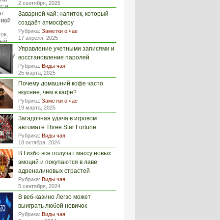
2 сентября, 2025
Заварной чай: напиток, который
создаёт атмосферу
Рубрика:
Заметки о чае
17 апреля, 2025
Управление учетными записями и
восстановление паролей
Рубрика:
Виды чая
25 марта, 2025
Почему домашний кофе часто
вкуснее, чем в кафе?
Рубрика:
Заметки о чае
19 марта, 2025
Загадочная удача в игровом
автомате Three Star Fortune
Рубрика:
Виды чая
18 октября, 2024
В Гизбо все получат массу новых
эмоций и покупаются в лаве
адреналиновых страстей
Рубрика:
Виды чая
5 сентября, 2024
В веб-казино Легзо может
выиграть любой новичок
Рубрика:
Виды чая