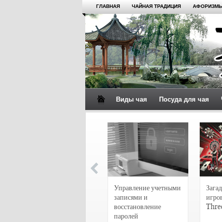
ГЛАВНАЯ
ЧАЙНАЯ ТРАДИЦИЯ
АФОРИЗМЫ
Виды чая
Посуда для чая
4 сорта чая для
настоящих гурманов
Управление учетными
Загад
записями и
игро
восстановление
Thre
паролей