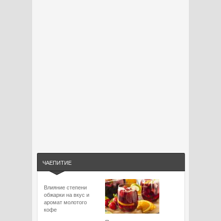
ЧАЕПИТИЕ
Влияние степени
обжарки на вкус и
аромат молотого
кофе