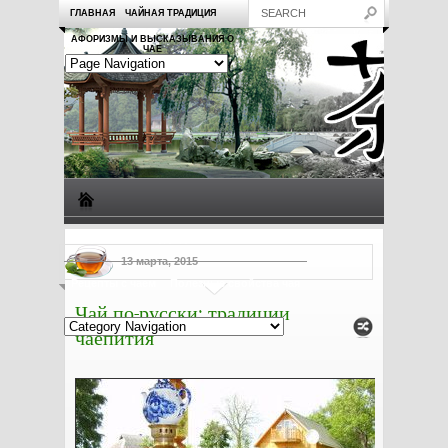
ГЛАВНАЯ
ЧАЙНАЯ ТРАДИЦИЯ
АФОРИЗМЫ И ВЫСКАЗЫВАНИЯ О
ЧАЕ
Виды чая
Посуда для чая
Чаепитие
Заметки о чае
13 марта, 2015
Рецепты с чаем
Полезные свойства чая
Чай по-русски: традиции
чаепития