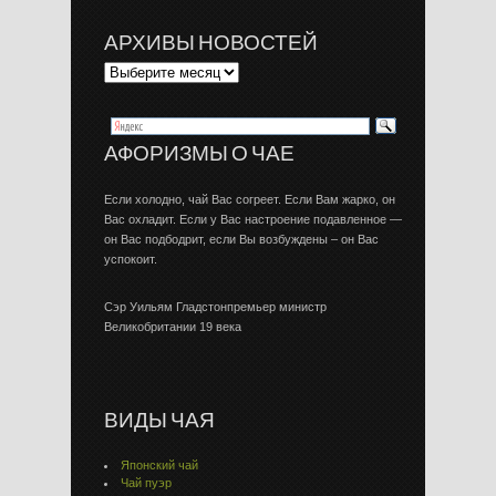
АРХИВЫ НОВОСТЕЙ
АФОРИЗМЫ О ЧАЕ
Если холодно, чай Вас согреет. Если Вам жарко, он
Вас охладит. Если у Вас настроение подавленное —
он Вас подбодрит, если Вы возбуждены – он Вас
успокоит.
Сэр Уильям Гладстонпремьер министр
Великобритании 19 века
ВИДЫ ЧАЯ
Японский чай
Чай пуэр