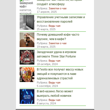
создаёт атмосферу
Рубрика:
Заметки о чае
17 апреля, 2025
Управление учетными записями и
восстановление паролей
Рубрика:
Виды чая
25 марта, 2025
Почему домашний кофе часто
вкуснее, чем в кафе?
Рубрика:
Заметки о чае
19 марта, 2025
Загадочная удача в игровом
автомате Three Star Fortune
Рубрика:
Виды чая
18 октября, 2024
В Гизбо все получат массу новых
эмоций и покупаются в лаве
адреналиновых страстей
Рубрика:
Виды чая
5 сентября, 2024
В веб-казино Легзо может
выиграть любой новичок
Рубрика:
Виды чая
8 августа, 2024