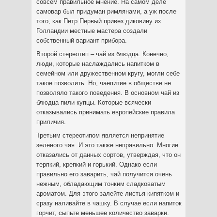
совсем правильное мнение. На самом деле
самовар был придуман римлянами, а уж после
того, как Петр Первый привез диковину их
Голландии местные мастера создали
собственный вариант прибора.
Второй стереотип – чай из блюдца. Конечно,
люди, которые наслаждались напитком в
семейном или дружественном кругу, могли себе
такое позволить. Но, чаепитие в обществе не
позволяло такого поведения. В основном чай из
блюдца пили купцы. Которые всячески
отказывались принимать европейские правила
приличия.
Третьим стереотипом является непринятие
зеленого чая. И это также неправильно. Многие
отказались от данных сортов, утверждая, что он
терпкий, крепкий и горький. Однако если
правильно его заварить, чай получится очень
нежным, обладающим тонким сладковатым
ароматом. Для этого залейте листья кипятком и
сразу наливайте в чашку. В случае если напиток
горчит, сыпьте меньшее количество заварки.