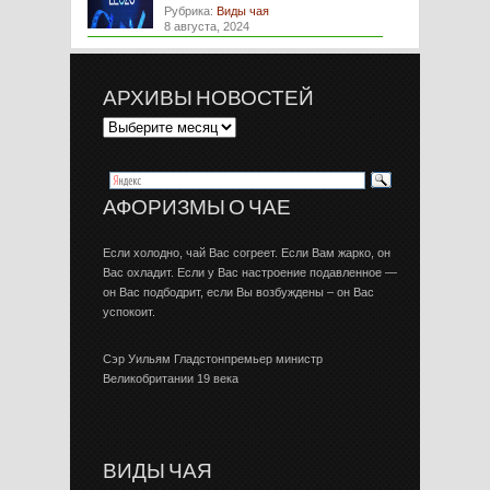
Рубрика:
Виды чая
8 августа, 2024
АРХИВЫ НОВОСТЕЙ
АФОРИЗМЫ О ЧАЕ
Если холодно, чай Вас согреет. Если Вам жарко, он
Вас охладит. Если у Вас настроение подавленное —
он Вас подбодрит, если Вы возбуждены – он Вас
успокоит.
Сэр Уильям Гладстонпремьер министр
Великобритании 19 века
ВИДЫ ЧАЯ