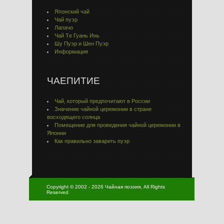
Японский чай
Чай пуэр
Лапачо
Чай Тe Гуaнь Инь
Шу Пуэр и Шен Пуэр
Информация
ЧАЕПИТИЕ
Чай, который предпочитают в России
Значение чайной церемонии в стране
восходящего солнца
Помещение для проведения чайной церемонии в
Японии
Как правильно заварить пуэр
Copyright © 2002 - 2026 Чайная поэзия, All Rights
Reserved.