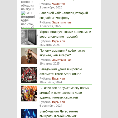
Рубрика:
Чаепитие
2 сентября, 2025
Заварной чай: напиток, который
создаёт атмосферу
Рубрика:
Заметки о чае
17 апреля, 2025
Управление учетными записями и
восстановление паролей
Рубрика:
Виды чая
25 марта, 2025
Почему домашний кофе часто
вкуснее, чем в кафе?
Рубрика:
Заметки о чае
19 марта, 2025
Загадочная удача в игровом
автомате Three Star Fortune
Рубрика:
Виды чая
18 октября, 2024
В Гизбо все получат массу новых
эмоций и покупаются в лаве
адреналиновых страстей
Рубрика:
Виды чая
5 сентября, 2024
В веб-казино Легзо может
выиграть любой новичок