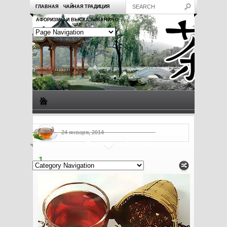
ГЛАВНАЯ
ЧАЙНАЯ ТРАДИЦИЯ
АФОРИЗМЫ И ВЫСКАЗЫВАНИЯ О
ЧАЕ
Виды чая
Посуда для чая
Чаепитие
Заметки о чае
24 января, 2014
Рецепты с чаем
Полезные свойства чая
1