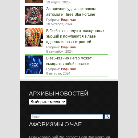
19 марта, 2025
Загадочная удача в игровом
автомате Three Star Fortune
Рубрика:
Виды чая
18 октября, 2024
В Гизбо все получат массу новых
эмоций и покупаются в лаве
адреналиновых страстей
Рубрика:
Виды чая
5 сентября, 2024
В веб-казино Легзо может
выиграть любой новичок
Рубрика:
Виды чая
8 августа, 2024
АРХИВЫ НОВОСТЕЙ
АФОРИЗМЫ О ЧАЕ
Если холодно, чай Вас согреет. Если Вам жарко, он