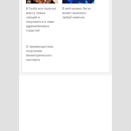
В Гизбо все получат
В веб-казино Легзо
массу новых
может выиграть
эмоций и
любой новичок
покупаются в лаве
адреналиновых
страстей
О преимуществах
получения
биометрического
паспорта