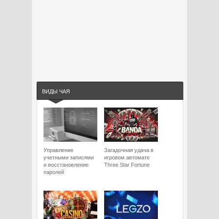
ВИДЫ ЧАЯ
Управление
Загадочная удача в
учетными записями
игровом автомате
и восстановление
Three Star Fortune
паролей