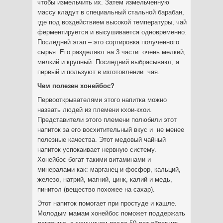
чтобы измельчить их. Затем измельченную
массу кладут в специальный стальной барабан,
где под воздействием высокой температуры, чай
ферментируется и высушивается одновременно.
Последний этап – это сортировка полученного
сырья. Его разделяют на 3 части: очень мелкий,
мелкий и крупный. Последний выбрасывают, а
первый и пользуют в изготовлении чая.
Чем полезен хонейбос?
Первооткрывателями этого напитка можно
назвать людей из племени кхои-кхои.
Представители этого племени полюбили этот
напиток за его восхитительный вкус и не менее
полезные качества. Этот медовый чайный
напиток успокаивает нервную систему.
Хонейбос богат такими витаминами и
минералами как: марганец и фосфор, кальций,
железо, натрий, магний, цинк, калий и медь,
пинитол (вещество похожее на сахар).
Этот напиток помогает при простуде и кашле.
Молодым мамам хонейбос поможет поддержать