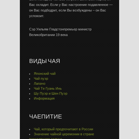
Вас охладит. Если у Вас настроение подавленное —
он Вас подбодрит, если Вы возбуждены – он Вас
успокоит.
Сэр Уильям Гладстонпремьер министр
Великобритании 19 века
ВИДЫ ЧАЯ
Японский чай
Чай пуэр
Лапачо
Чай Тe Гуaнь Инь
Шу Пуэр и Шен Пуэр
Информация
ЧАЕПИТИЕ
Чай, который предпочитают в России
Значение чайной церемонии в стране