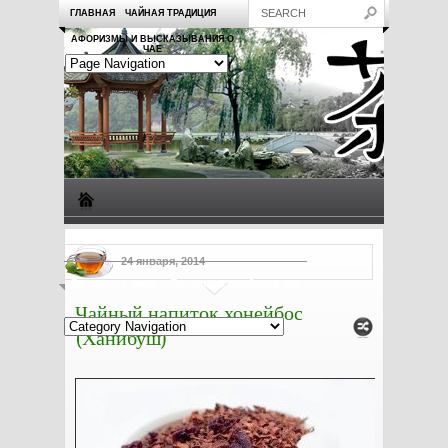
ГЛАВНАЯ
ЧАЙНАЯ ТРАДИЦИЯ
АФОРИЗМЫ И ВЫСКАЗЫВАНИЯ О
ЧАЕ
Виды чая
Посуда для чая
Чаепитие
Заметки о чае
24 января, 2014
Рецепты с чаем
Полезные свойства чая
Чайный напиток хонейбос
(Ханибуш)