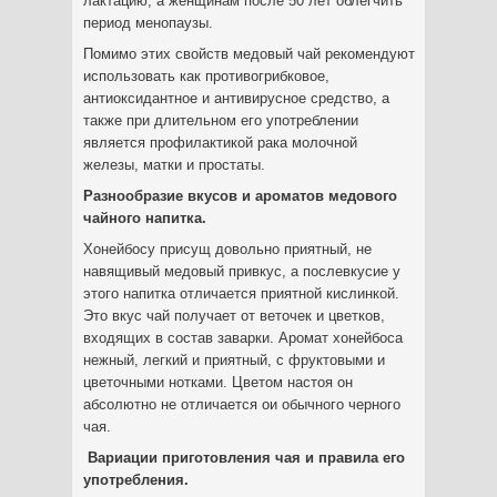
лактацию, а женщинам после 50 лет облегчить
период менопаузы.
Помимо этих свойств медовый чай рекомендуют
использовать как противогрибковое,
антиоксидантное и антивирусное средство, а
также при длительном его употреблении
является профилактикой рака молочной
железы, матки и простаты.
Разнообразие вкусов и ароматов медового
чайного напитка.
Хонейбосу присущ довольно приятный, не
навящивый медовый привкус, а послевкусие у
этого напитка отличается приятной кислинкой.
Это вкус чай получает от веточек и цветков,
входящих в состав заварки. Аромат хонейбоса
нежный, легкий и приятный, с фруктовыми и
цветочными нотками. Цветом настоя он
абсолютно не отличается ои обычного черного
чая.
Вариации приготовления чая и правила его
употребления.