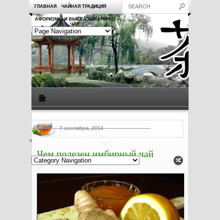
ГЛАВНАЯ
ЧАЙНАЯ ТРАДИЦИЯ
АФОРИЗМЫ И ВЫСКАЗЫВАНИЯ О
ЧАЕ
Виды чая
Посуда для чая
Чаепитие
Заметки о чае
7 сентября, 2014
Рецепты с чаем
Полезные свойства чая
Чем полезен имбирный чай