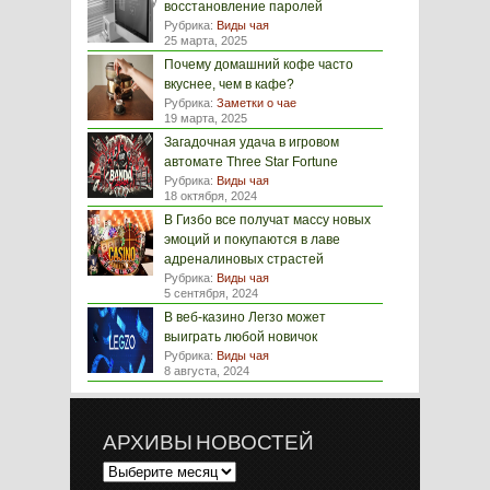
восстановление паролей
Рубрика:
Виды чая
25 марта, 2025
Почему домашний кофе часто
вкуснее, чем в кафе?
Рубрика:
Заметки о чае
19 марта, 2025
Загадочная удача в игровом
автомате Three Star Fortune
Рубрика:
Виды чая
18 октября, 2024
В Гизбо все получат массу новых
эмоций и покупаются в лаве
адреналиновых страстей
Рубрика:
Виды чая
5 сентября, 2024
В веб-казино Легзо может
выиграть любой новичок
Рубрика:
Виды чая
8 августа, 2024
АРХИВЫ НОВОСТЕЙ