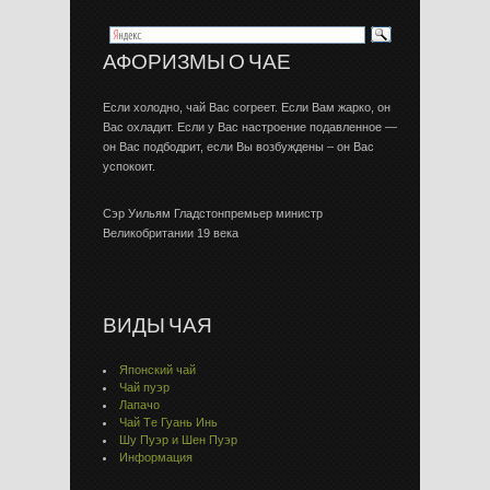
АФОРИЗМЫ О ЧАЕ
Если холодно, чай Вас согреет. Если Вам жарко, он
Вас охладит. Если у Вас настроение подавленное —
он Вас подбодрит, если Вы возбуждены – он Вас
успокоит.
Сэр Уильям Гладстонпремьер министр
Великобритании 19 века
ВИДЫ ЧАЯ
Японский чай
Чай пуэр
Лапачо
Чай Тe Гуaнь Инь
Шу Пуэр и Шен Пуэр
Информация