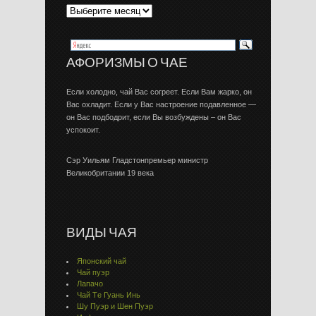
АФОРИЗМЫ О ЧАЕ
Если холодно, чай Вас согреет. Если Вам жарко, он
Вас охладит. Если у Вас настроение подавленное —
он Вас подбодрит, если Вы возбуждены – он Вас
успокоит.
Сэр Уильям Гладстонпремьер министр
Великобритании 19 века
ВИДЫ ЧАЯ
Японский чай
Чай пуэр
Лапачо
Чай Тe Гуaнь Инь
Шу Пуэр и Шен Пуэр