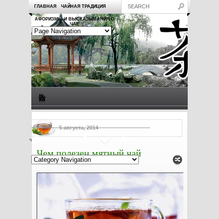
ГЛАВНАЯ
ЧАЙНАЯ ТРАДИЦИЯ
АФОРИЗМЫ И ВЫСКАЗЫВАНИЯ О
ЧАЕ
Виды чая
Посуда для чая
Чаепитие
Заметки о чае
5 августа, 2014
Рецепты с чаем
Полезные свойства чая
Чем полезен мятный чай