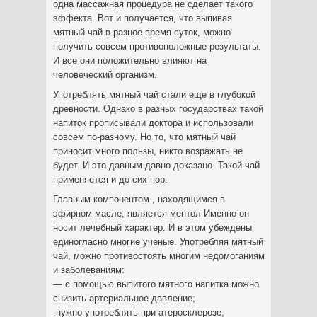
одна массажная процедура не сделает такого
эффекта. Вот и получается, что выпивая
мятный чай в разное время суток, можно
получить совсем противоположные результаты.
И все они положительно влияют на
человеческий организм.
Употреблять мятный чай стали еще в глубокой
древности. Однако в разных государствах такой
напиток прописывали доктора и использовали
совсем по-разному. Но то, что мятный чай
приносит много пользы, никто возражать не
будет. И это давным-давно доказано. Такой чай
применяется и до сих пор.
Главным компонентом , находящимся в
эфирном масле, является ментол Именно он
носит лечебный характер. И в этом убеждены
единогласно многие ученые. Употребляя мятный
чай, можно противостоять многим недомоганиям
и заболеваниям:
— с помощью выпитого мятного напитка можно
снизить артериальное давление;
-нужно употреблять при атеросклерозе,