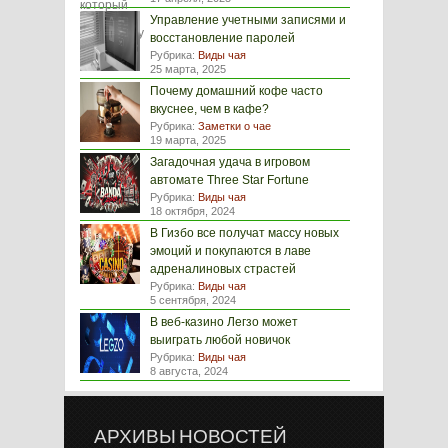
Управление учетными записями и
восстановление паролей
Рубрика:
Виды чая
25 марта, 2025
Почему домашний кофе часто
вкуснее, чем в кафе?
Рубрика:
Заметки о чае
19 марта, 2025
Загадочная удача в игровом
автомате Three Star Fortune
Рубрика:
Виды чая
18 октября, 2024
В Гизбо все получат массу новых
эмоций и покупаются в лаве
адреналиновых страстей
Рубрика:
Виды чая
5 сентября, 2024
В веб-казино Легзо может
выиграть любой новичок
Рубрика:
Виды чая
8 августа, 2024
АРХИВЫ НОВОСТЕЙ