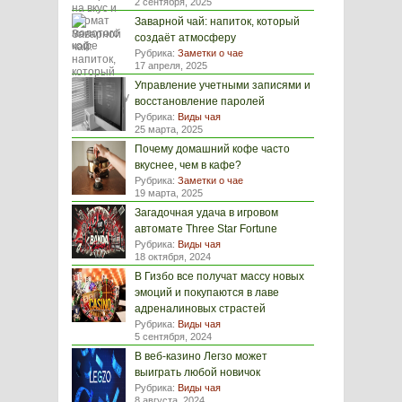
2 сентября, 2025
Заварной чай: напиток, который
создаёт атмосферу
Рубрика:
Заметки о чае
17 апреля, 2025
Управление учетными записями и
восстановление паролей
Рубрика:
Виды чая
25 марта, 2025
Почему домашний кофе часто
вкуснее, чем в кафе?
Рубрика:
Заметки о чае
19 марта, 2025
Загадочная удача в игровом
автомате Three Star Fortune
Рубрика:
Виды чая
18 октября, 2024
В Гизбо все получат массу новых
эмоций и покупаются в лаве
адреналиновых страстей
Рубрика:
Виды чая
5 сентября, 2024
В веб-казино Легзо может
выиграть любой новичок
Рубрика:
Виды чая
8 августа, 2024