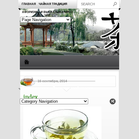
ГЛАВНАЯ
ЧАЙНАЯ ТРАДИЦИЯ
АФОРИЗМЫ И ВЫСКАЗЫВАНИЯ О
ЧАЕ
Виды чая
Посуда для чая
Чаепитие
Заметки о чае
16 сентября, 2014
Рецепты с чаем
Полезные свойства чая
index