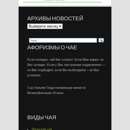
АРХИВЫ НОВОСТЕЙ
АФОРИЗМЫ О ЧАЕ
Если холодно, чай Вас согреет. Если Вам жарко, он
Вас охладит. Если у Вас настроение подавленное —
он Вас подбодрит, если Вы возбуждены – он Вас
успокоит.
Сэр Уильям Гладстонпремьер министр
Великобритании 19 века
ВИДЫ ЧАЯ
Японский чай