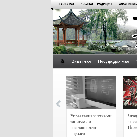
ГЛАВНАЯ
ЧАЙНАЯ ТРАДИЦИЯ
АФОРИЗМЫ
Виды чая
Посуда для чая
4 сорта чая для
настоящих гурманов
Управление учетными
Загад
записями и
игро
восстановление
Thre
паролей