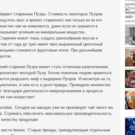
бирают старинные Пуэры. Стоимость некоторых Пуэров
 ощутить вкус и аромат старинного чая только из-за его
ачество чая не изменяется, даже если он хранился в
 оказывает влияния на минеральные вещества,
Старение может лишь создать разнообразие вкусов и
том от года до трех имеет ярко выраженный цветочный
дающими становятся фруктовые нотки. При дальнейшем
уктов.
ний старение Пуэра может стать отличным развлечением.
едпочитают молодой Пуэр. Более пожилым людям нравиться
ются разрушить миф о выдержке Пуэров. И несмотря на то,
увеличен, в нем есть и доля правды. Проведено множество
: благодаря деятельности микроорганизмов в процессе
ва чая возрастают.
абах. Сегодня на заводах уже не производят чай такого же
на. Стремясь обеспечить максимальную производительность,
 качеству продукции.
о вести бизнес. Старые бренды, принадлежащие отдельным