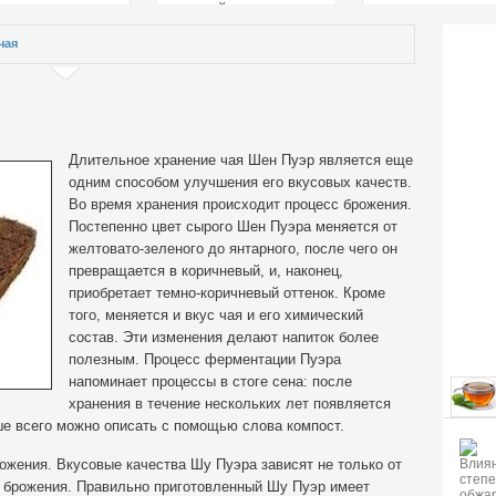
страстей
чая
Длительное хранение чая Шен Пуэр является еще
одним способом улучшения его вкусовых качеств.
Во время хранения происходит процесс брожения.
Постепенно цвет сырого Шен Пуэра меняется от
желтовато-зеленого до янтарного
, после чего он
превращается в коричневый, и, наконец,
приобретает темно-коричневый оттенок. Кроме
того, меняется и вкус чая и его химический
состав. Эти изменения делают напиток более
полезным. Процесс ферментации Пуэра
напоминает процессы в стоге сена: после
хранения в течение нескольких лет появляется
ше всего можно описать с помощью слова компост.
ожения. Вкусовые качества Шу Пуэра зависят не только от
и брожения. Правильно приготовленный Шу Пуэр имеет