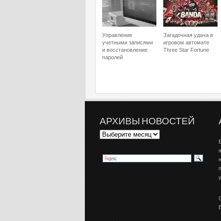
Управление
Загадочная удача в
учетными записями
игровом автомате
и восстановление
Three Star Fortune
паролей
АРХИВЫ НОВОСТЕЙ