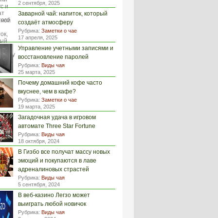
2 сентября, 2025
Заварной чай: напиток, который
создаёт атмосферу
Рубрика:
Заметки о чае
17 апреля, 2025
Управление учетными записями и
восстановление паролей
Рубрика:
Виды чая
25 марта, 2025
Почему домашний кофе часто
вкуснее, чем в кафе?
Рубрика:
Заметки о чае
19 марта, 2025
Загадочная удача в игровом
автомате Three Star Fortune
Рубрика:
Виды чая
18 октября, 2024
В Гизбо все получат массу новых
эмоций и покупаются в лаве
адреналиновых страстей
Рубрика:
Виды чая
5 сентября, 2024
В веб-казино Легзо может
выиграть любой новичок
Рубрика:
Виды чая