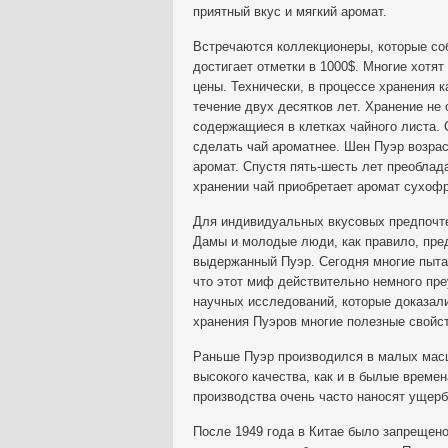
приятный вкус и мягкий аромат.
Встречаются коллекционеры, которые со
достигает отметки в 1000$. Многие хотят
цены. Технически, в процессе хранения к
течение двух десятков лет. Хранение не
содержащиеся в клетках чайного листа. 
сделать чай ароматнее. Шен Пуэр возрас
аромат. Спустя пять-шесть лет преобла
хранении чай приобретает аромат сухофр
Для индивидуальных вкусовых предпочте
Дамы и молодые люди, как правило, пр
выдержанный Пуэр. Сегодня многие пыта
что этот миф действительно немного пре
научных исследований, которые доказали
хранения Пуэров многие полезные свойст
Раньше Пуэр производился в малых масшт
высокого качества, как и в былые време
производства очень часто наносят ущерб
После 1949 года в Китае было запрещен