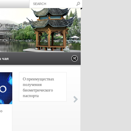
а чая
О преимуществах
4 сорта чая для
получения
настоящих гурманов
биометрического
паспорта
зо