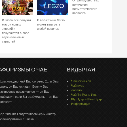
О преимуществах
получения
биометрического
паспорта
В Гизбо все получат
В веб-казино Легзо
массу новых
может выиграть
эмоций и
любой новичок
покупаются в лаве
адреналиновых
страстей
АФОРИЗМЫ О ЧАЕ
ВИДЫ ЧАЯ
Японский чай
Если холодно, чай Вас согреет. Если Вам
Чай пуэр
жарко, он Вас охладит. Если у Вас
Лапачо
настроение подавленное — он Вас
Чай Тe Гуaнь Инь
подбодрит, если Вы возбуждены – он Вас
Шу Пуэр и Шен Пуэр
успокоит.
Информация
Сэр Уильям Гладстонпремьер министр
Великобритании 19 века