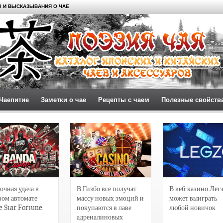
 И ВЫСКАЗЫВАНИЯ О ЧАЕ
Чаепитие
Заметки о чае
Рецепты с чаем
Полезные свойств
очная удача в
В Гизбо все получат
В веб-казино Лег
вом автомате
массу новых эмоций и
может выиграть
e Star Fortune
покупаются в лаве
любой новичок
адреналиновых