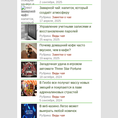
2 сентября, 2025
Заварной чай: напиток, который
создаёт атмосферу
Рубрика:
Заметки о чае
17 апреля, 2025
Управление учетными записями и
восстановление паролей
Рубрика:
Виды чая
25 марта, 2025
Почему домашний кофе часто
вкуснее, чем в кафе?
Рубрика:
Заметки о чае
19 марта, 2025
Загадочная удача в игровом
автомате Three Star Fortune
Рубрика:
Виды чая
18 октября, 2024
В Гизбо все получат массу новых
эмоций и покупаются в лаве
адреналиновых страстей
Рубрика:
Виды чая
5 сентября, 2024
В веб-казино Легзо может
выиграть любой новичок
Рубрика:
Виды чая