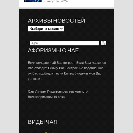
8 августа, 2024
АРХИВЫ НОВОСТЕЙ
АФОРИЗМЫ О ЧАЕ
Если холодно, чай Вас согреет. Если Вам жарко, он
Вас охладит. Если у Вас настроение подавленное —
он Вас подбодрит, если Вы возбуждены – он Вас
успокоит.
Сэр Уильям Гладстонпремьер министр
Великобритании 19 века
ВИДЫ ЧАЯ