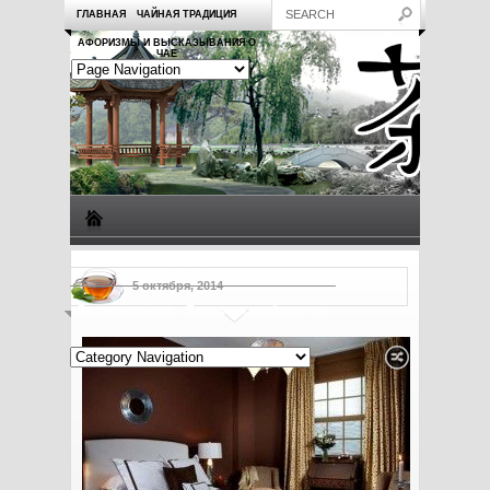
ГЛАВНАЯ
ЧАЙНАЯ ТРАДИЦИЯ
АФОРИЗМЫ И ВЫСКАЗЫВАНИЯ О
ЧАЕ
Виды чая
Посуда для чая
Чаепитие
Заметки о чае
5 октября, 2014
Рецепты с чаем
Полезные свойства чая