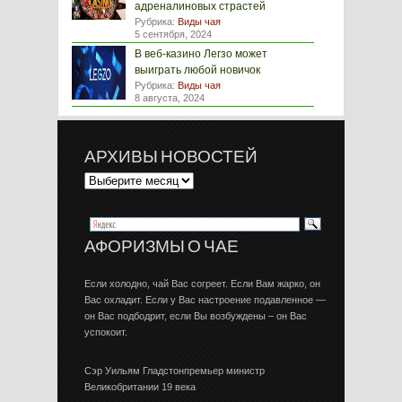
адреналиновых страстей
Рубрика:
Виды чая
5 сентября, 2024
В веб-казино Легзо может
выиграть любой новичок
Рубрика:
Виды чая
8 августа, 2024
АРХИВЫ НОВОСТЕЙ
АФОРИЗМЫ О ЧАЕ
Если холодно, чай Вас согреет. Если Вам жарко, он
Вас охладит. Если у Вас настроение подавленное —
он Вас подбодрит, если Вы возбуждены – он Вас
успокоит.
Сэр Уильям Гладстонпремьер министр
Великобритании 19 века