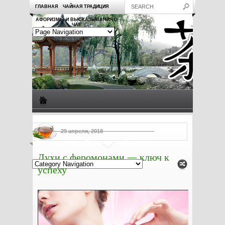
ГЛАВНАЯ
ЧАЙНАЯ ТРАДИЦИЯ
АФОРИЗМЫ И ВЫСКАЗЫВАНИЯ О
ЧАЕ
Виды чая
Посуда для чая
Чаепитие
Заметки о чае
29 апреля, 2018
Рецепты с чаем
Полезные свойства чая
Духи с феромонами — ключ к
успеху