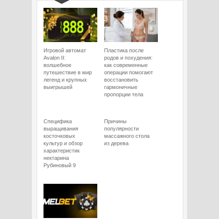
Игровой автомат
Пластика после
Avalon II:
родов и похудения:
волшебное
как современные
путешествие в мир
операции помогают
легенд и крупных
восстановить
выигрышей
гармоничные
пропорции тела
Специфика
Причины
выращивания
популярности
косточковых
массажного стола
культур и обзор
из дерева
характеристик
нектарина
Рубиновый 9