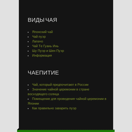
ВИДЫ ЧАЯ
Японский чай
Чай пуэр
Лапачо
Чай Тe Гуaнь Инь
Шу Пуэр и Шен Пуэр
Информация
ЧАЕПИТИЕ
Чай, который предпочитают в России
Значение чайной церемонии в стране
восходящего солнца
Помещение для проведения чайной церемонии в
Японии
Как правильно заварить пуэр