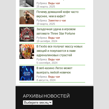
Рубрика:
Виды чая
25 марта, 2025
Почему домашний кофе часто
вкуснее, чем в кафе?
Рубрика:
Заметки о чае
19 марта, 2025
Загадочная удача в игровом
автомате Three Star Fortune
Рубрика:
Виды чая
18 октября, 2024
В Гизбо все получат массу новых
эмоций и покупаются в лаве
адреналиновых страстей
Рубрика:
Виды чая
5 сентября, 2024
В веб-казино Легзо может
выиграть любой новичок
Рубрика:
Виды чая
8 августа, 2024
АРХИВЫ НОВОСТЕЙ