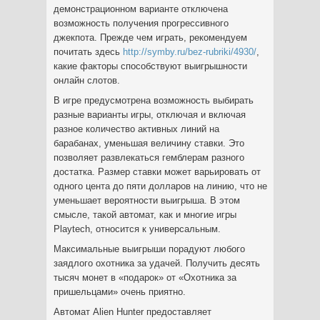
демонстрационном варианте отключена
возможность получения прогрессивного
джекпота. Прежде чем играть, рекомендуем
почитать здесь
http://symby.ru/bez-rubriki/4930/
,
какие факторы способствуют выигрышности
онлайн слотов.
В игре предусмотрена возможность выбирать
разные варианты игры, отключая и включая
разное количество активных линий на
барабанах, уменьшая величину ставки. Это
позволяет развлекаться гемблерам разного
достатка. Размер ставки может варьировать от
одного цента до пяти долларов на линию, что не
уменьшает вероятности выигрыша. В этом
смысле, такой автомат, как и многие игры
Playtech, относится к универсальным.
Максимальные выигрыши порадуют любого
заядлого охотника за удачей. Получить десять
тысяч монет в «подарок» от «Охотника за
пришельцами» очень приятно.
Автомат Alien Hunter предоставляет