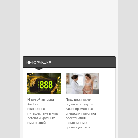
ИНФОРМАЦИЯ
Игровой автомат
Пластика после
Avalon II:
родов и похудения:
волшебное
как современные
путешествие в мир
операции помогают
легенд и крупных
восстановить
выигрышей
гармоничные
пропорции тела