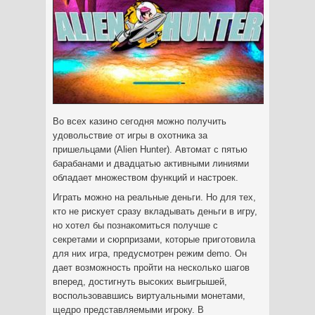
Во всех казино сегодня можно получить
удовольствие от игры в охотника за
пришельцами (Alien Hunter). Автомат с пятью
барабанами и двадцатью активными линиями
обладает множеством функций и настроек.
Играть можно на реальные деньги. Но для тех,
кто не рискует сразу вкладывать деньги в игру,
но хотел бы познакомиться получше с
секретами и сюрпризами, которые приготовила
для них игра, предусмотрен режим demo. Он
дает возможность пройти на несколько шагов
вперед, достигнуть высоких выигрышей,
воспользовавшись виртуальными монетами,
щедро представляемыми игроку. В