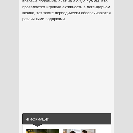
впервые пополнить счет на любую суммы. Кто
проявляется игровую активность в легендарном
казино, тот также периодически обеспечиваются
различными подарками.
ИНФОРМАЦИЯ