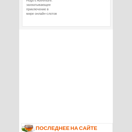
Hugo’s Adventure:
захватывающее
приключение в
мире онлайн-слотов
ПОСЛЕДНЕЕ НА САЙТЕ