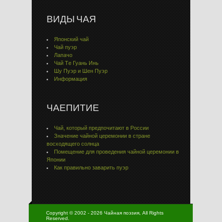
ВИДЫ ЧАЯ
Японский чай
Чай пуэр
Лапачо
Чай Тe Гуaнь Инь
Шу Пуэр и Шен Пуэр
Информация
ЧАЕПИТИЕ
Чай, который предпочитают в России
Значение чайной церемонии в стране
восходящего солнца
Помещение для проведения чайной церемонии в
Японии
Как правильно заварить пуэр
Copyright © 2002 - 2026 Чайная поэзия, All Rights
Reserved.