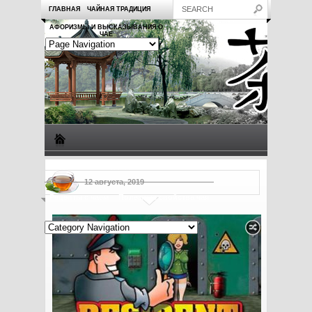
ГЛАВНАЯ
ЧАЙНАЯ ТРАДИЦИЯ
АФОРИЗМЫ И ВЫСКАЗЫВАНИЯ О
ЧАЕ
Виды чая
Посуда для чая
Чаепитие
Заметки о чае
12 августа, 2019
Рецепты с чаем
Полезные свойства чая