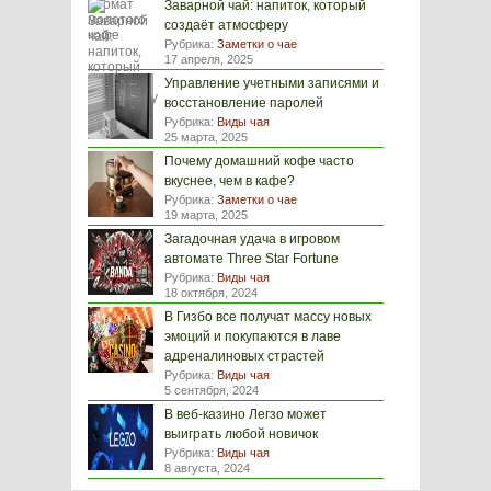
Заварной чай: напиток, который
создаёт атмосферу
Рубрика:
Заметки о чае
17 апреля, 2025
Управление учетными записями и
восстановление паролей
Рубрика:
Виды чая
25 марта, 2025
Почему домашний кофе часто
вкуснее, чем в кафе?
Рубрика:
Заметки о чае
19 марта, 2025
Загадочная удача в игровом
автомате Three Star Fortune
Рубрика:
Виды чая
18 октября, 2024
В Гизбо все получат массу новых
эмоций и покупаются в лаве
адреналиновых страстей
Рубрика:
Виды чая
5 сентября, 2024
В веб-казино Легзо может
выиграть любой новичок
Рубрика:
Виды чая
8 августа, 2024