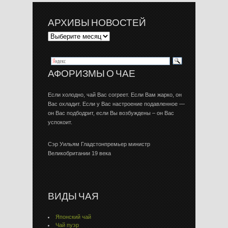
АРХИВЫ НОВОСТЕЙ
АФОРИЗМЫ О ЧАЕ
Если холодно, чай Вас согреет. Если Вам жарко, он
Вас охладит. Если у Вас настроение подавленное —
он Вас подбодрит, если Вы возбуждены – он Вас
успокоит.
Сэр Уильям Гладстонпремьер министр
Великобритании 19 века
ВИДЫ ЧАЯ
Японский чай
Чай пуэр