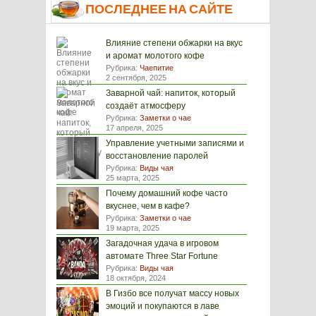
ПОСЛЕДНЕЕ НА САЙТЕ
Влияние степени обжарки на вкус
и аромат молотого кофе
Рубрика:
Чаепитие
2 сентября, 2025
Заварной чай: напиток, который
создаёт атмосферу
Рубрика:
Заметки о чае
17 апреля, 2025
Управление учетными записями и
восстановление паролей
Рубрика:
Виды чая
25 марта, 2025
Почему домашний кофе часто
вкуснее, чем в кафе?
Рубрика:
Заметки о чае
19 марта, 2025
Загадочная удача в игровом
автомате Three Star Fortune
Рубрика:
Виды чая
18 октября, 2024
В Гизбо все получат массу новых
эмоций и покупаются в лаве