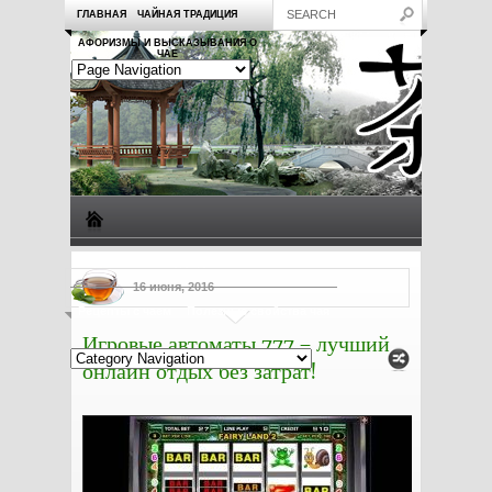
ГЛАВНАЯ
ЧАЙНАЯ ТРАДИЦИЯ
АФОРИЗМЫ И ВЫСКАЗЫВАНИЯ О
ЧАЕ
Виды чая
Посуда для чая
Чаепитие
Заметки о чае
16 июня, 2016
Рецепты с чаем
Полезные свойства чая
Игровые автоматы 777 – лучший
онлайн отдых без затрат!