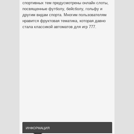
спортивных тем предусмотрены онлайн слоты,
посвященные футболу, бейсболу, гольфу и
другим видам спорта. Многим пользователям
нравится фруктовая тематика, которая давно
стала классикой автоматов для игр 777.
ИНФОРМАЦИЯ