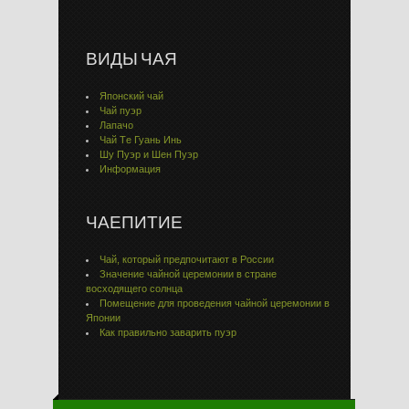
ВИДЫ ЧАЯ
Японский чай
Чай пуэр
Лапачо
Чай Тe Гуaнь Инь
Шу Пуэр и Шен Пуэр
Информация
ЧАЕПИТИЕ
Чай, который предпочитают в России
Значение чайной церемонии в стране
восходящего солнца
Помещение для проведения чайной церемонии в
Японии
Как правильно заварить пуэр