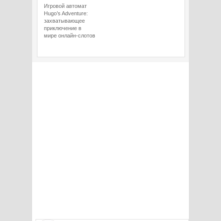
Игровой автомат
Hugo’s Adventure:
захватывающее
приключение в
мире онлайн-слотов