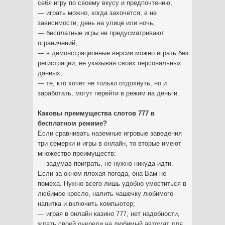
себя игру по своему вкусу и предпочтению;
— играть можно, когда захочется, в не
зависимости, день на улице или ночь;
— бесплатные игры не предусматривают
ограничений;
— в демонстрационные версии можно играть без
регистрации, не указывая своих персональных
данных;
— те, кто хочет не только отдохнуть, но и
заработать, могут перейти в режим на деньги.
Каковы преимущества слотов 777 в
бесплатном режиме?
Если сравнивать наземные игровые заведения
три семерки и игры в онлайн, то вторые имеют
множество преимуществ:
— задумав поиграть, не нужно никуда идти.
Если за окном плохая погода, она Вам не
помеха. Нужно всего лишь удобно умоститься в
любимое кресло, налить чашечку любимого
напитка и включить компьютер;
— играя в онлайн казино 777, нет надобности,
ждать своей очереди на любимый автомат для