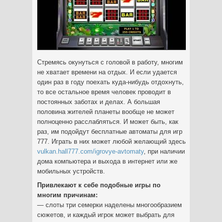
Стремясь окунуться с головой в работу, многим
не хватает времени на отдых. И если удается
один раз в году поехать куда-нибудь отдохнуть,
то все остальное время человек проводит в
постоянных заботах и делах.
А большая
половина жителей планеты вообще не может
полноценно расслабляться. И может быть, как
раз, им подойдут бесплатные автоматы для игр
777. Играть в них может любой желающий здесь
vulkan.hall777.com/igrovye-avtomaty
, при наличии
дома компьютера и выхода в интернет или же
мобильных устройств.
Привлекают к себе подобные игры по
многим причинам:
— слоты три семерки наделены многообразием
сюжетов, и каждый игрок может выбрать для