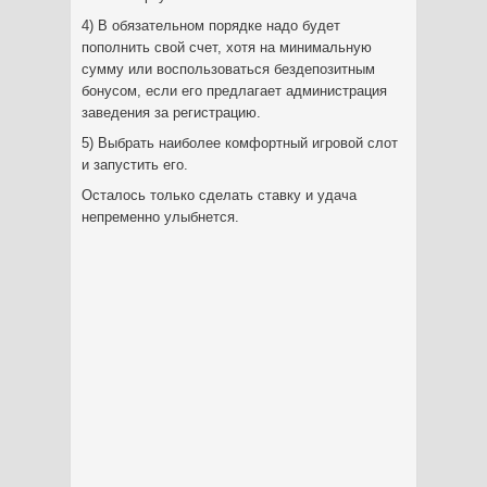
4) В обязательном порядке надо будет
пополнить свой счет, хотя на минимальную
сумму или воспользоваться бездепозитным
бонусом, если его предлагает администрация
заведения за регистрацию.
5) Выбрать наиболее комфортный игровой слот
и запустить его.
Осталось только сделать ставку и удача
непременно улыбнется.