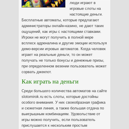
люди играют в
игровые слоты на
настоящие деньги.
Бесплатные автоматы, которые предлагают
администраторы онлайн-казино, не дают таких
ощущений, как игры с настоящими ставками.
Игроки не могут получить в полной мере
всплеск адреналина и другие эмоции используя
демо-версии игровых автоматов. Когда человек
играет на реальные деньги, то он может
получать не только бонусы и денежные призы,
при определенном везении пользователь может
сорвать джекпот.
Как играть на деньги
Среди большого количества автоматов на сайте
slotomirok.ru есть слоты, которые достойны
особого внимания. У них своеобразная графика
и сюжетная линия, а также большая отдача по
выигрышным комбинациям. Удовольствие от
игры можно получить, если пользователь
прислушается к нескольким простым