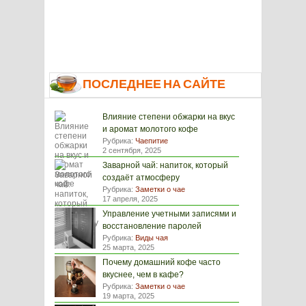
ПОСЛЕДНЕЕ НА САЙТЕ
Влияние степени обжарки на вкус
и аромат молотого кофе
Рубрика:
Чаепитие
2 сентября, 2025
Заварной чай: напиток, который
создаёт атмосферу
Рубрика:
Заметки о чае
17 апреля, 2025
Управление учетными записями и
восстановление паролей
Рубрика:
Виды чая
25 марта, 2025
Почему домашний кофе часто
вкуснее, чем в кафе?
Рубрика:
Заметки о чае
19 марта, 2025