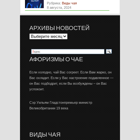
Рубрика:
Виды чая
8 августа, 2024
АРХИВЫ НОВОСТЕЙ
АФОРИЗМЫ О ЧАЕ
Если холодно, чай Вас согреет. Если Вам жарко, он
Вас охладит. Если у Вас настроение подавленное —
он Вас подбодрит, если Вы возбуждены – он Вас
успокоит.
Сэр Уильям Гладстонпремьер министр
Великобритании 19 века
ВИДЫ ЧАЯ