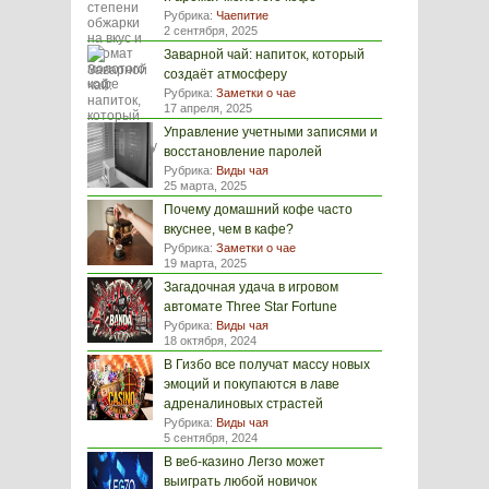
Рубрика:
Чаепитие
2 сентября, 2025
Заварной чай: напиток, который
создаёт атмосферу
Рубрика:
Заметки о чае
17 апреля, 2025
Управление учетными записями и
восстановление паролей
Рубрика:
Виды чая
25 марта, 2025
Почему домашний кофе часто
вкуснее, чем в кафе?
Рубрика:
Заметки о чае
19 марта, 2025
Загадочная удача в игровом
автомате Three Star Fortune
Рубрика:
Виды чая
18 октября, 2024
В Гизбо все получат массу новых
эмоций и покупаются в лаве
адреналиновых страстей
Рубрика:
Виды чая
5 сентября, 2024
В веб-казино Легзо может
выиграть любой новичок