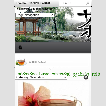
ГЛАВНАЯ
ЧАЙНАЯ ТРАДИЦИЯ
АФОРИЗМЫ И ВЫСКАЗЫВАНИЯ О
ЧАЕ
Виды чая
Посуда для чая
Чаепитие
Заметки о чае
23 июня, 2014
Рецепты с чаем
Полезные свойства чая
96872899_large_76207896_3518263_roib