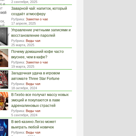
2 сентября, 2025
Заварной чай: напиток, который
создаёт атмосферу
Рубрика:
Заметки о чае
17 апреля, 2025
Управление учетными записями и
восстановление паролей
Рубрика:
Виды чая
25 марта, 2025
Почему домашний кофе часто
вкуснее, чем в кафе?
Рубрика:
Заметки о чае
19 марта, 2025
Загадочная удача в игровом
автомате Three Star Fortune
Рубрика:
Виды чая
18 октября, 2024
В Гизбо все получат массу новых
эмоций и покупаются в лаве
адреналиновых страстей
Рубрика:
Виды чая
5 сентября, 2024
В веб-казино Легзо может
выиграть любой новичок
Рубрика:
Виды чая