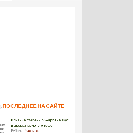
ПОСЛЕДНЕЕ НА САЙТЕ
Влияние степени обжарки на вкус
и аромат молотого кофе
Рубрика:
Чаепитие