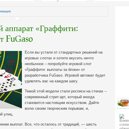
страстей
рмация
й аппарат «Граффити:
от FuGaso
Если вы устали от стандартных решений на
игровых слотах и хотите вкусить нечто
необычное – попробуйте игровой слот
«Граффити: выплаты за блоки» от
разработчика FuGaso. Игровой автомат будет
удивлять вас на каждом шагу.
Темой этой модели стали росписи на стенах –
современный стрит-арт, который иногда
становится настоящим искусством. Дайте
волю своим творческим порывам, и,
й улиц.
инии выплат. Все, что осталось от традиций, — шесть