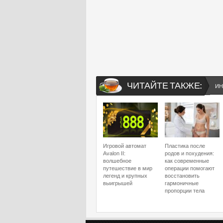
ЧИТАЙТЕ ТАКЖЕ:
ИН
Игровой автомат
Пластика после
Avalon II:
родов и похудения:
волшебное
как современные
путешествие в мир
операции помогают
легенд и крупных
восстановить
выигрышей
гармоничные
пропорции тела