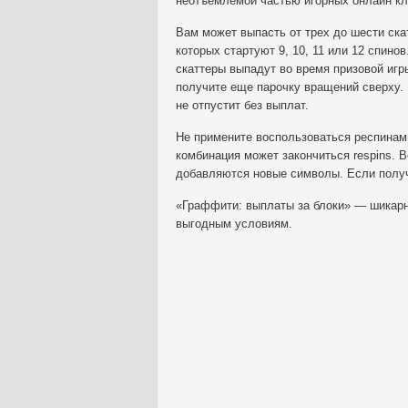
неотъемлемой частью игорных онлайн кл
Вам может выпасть от трех до шести ска
которых стартуют 9, 10, 11 или 12 спинов
скаттеры выпадут во время призовой игр
получите еще парочку вращений сверху. 
не отпустит без выплат.
Не примените воспользоваться респинами
комбинация может закончиться respins. В
добавляются новые символы. Если получ
«Граффити: выплаты за блоки» — шикарна
выгодным условиям.