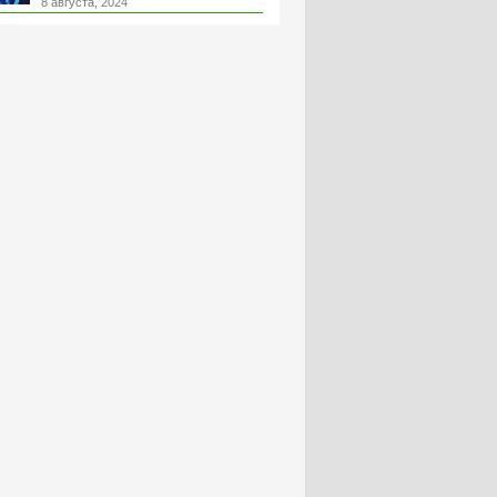
8 августа, 2024