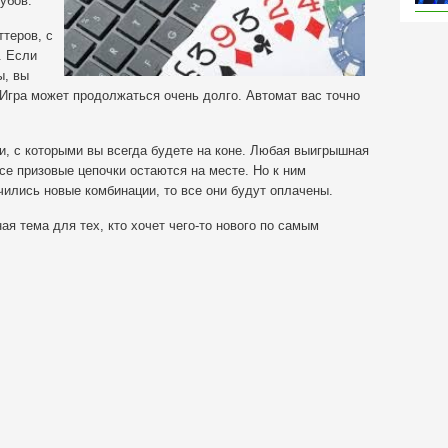
убов.
ттеров, с
. Если
ы, вы
Игра может продолжаться очень долго. Автомат вас точно
, с которыми вы всегда будете на коне. Любая выигрышная
се призовые цепочки остаются на месте. Но к ним
ились новые комбинации, то все они будут оплачены.
я тема для тех, кто хочет чего-то нового по самым