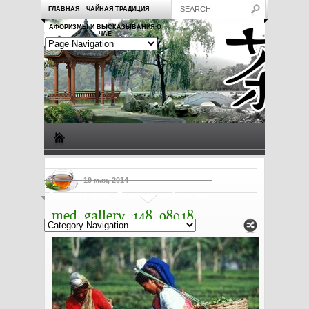
ГЛАВНАЯ
ЧАЙНАЯ ТРАДИЦИЯ
АФОРИЗМЫ И ВЫСКАЗЫВАНИЯ О
ЧАЕ
Виды чая
Посуда для чая
Чаепитие
Заметки о чае
19 мая, 2014
Рецепты с чаем
Полезные свойства чая
med_gallery_148_98018