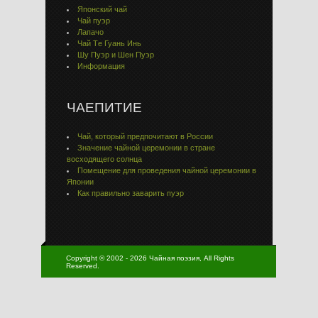
Японский чай
Чай пуэр
Лапачо
Чай Тe Гуaнь Инь
Шу Пуэр и Шен Пуэр
Информация
ЧАЕПИТИЕ
Чай, который предпочитают в России
Значение чайной церемонии в стране
восходящего солнца
Помещение для проведения чайной церемонии в
Японии
Как правильно заварить пуэр
Copyright © 2002 - 2026 Чайная поэзия, All Rights
Reserved.