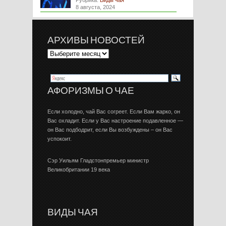
Рубрика:
Виды чая
8 августа, 2024
АРХИВЫ НОВОСТЕЙ
АФОРИЗМЫ О ЧАЕ
Если холодно, чай Вас согреет. Если Вам жарко, он
Вас охладит. Если у Вас настроение подавленное —
он Вас подбодрит, если Вы возбуждены – он Вас
успокоит.
Сэр Уильям Гладстонпремьер министр
Великобритании 19 века
ВИДЫ ЧАЯ