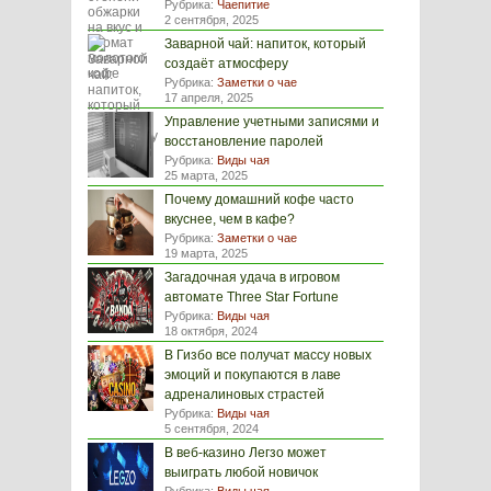
Рубрика:
Чаепитие
2 сентября, 2025
Заварной чай: напиток, который
создаёт атмосферу
Рубрика:
Заметки о чае
17 апреля, 2025
Управление учетными записями и
восстановление паролей
Рубрика:
Виды чая
25 марта, 2025
Почему домашний кофе часто
вкуснее, чем в кафе?
Рубрика:
Заметки о чае
19 марта, 2025
Загадочная удача в игровом
автомате Three Star Fortune
Рубрика:
Виды чая
18 октября, 2024
В Гизбо все получат массу новых
эмоций и покупаются в лаве
адреналиновых страстей
Рубрика:
Виды чая
5 сентября, 2024
В веб-казино Легзо может
выиграть любой новичок