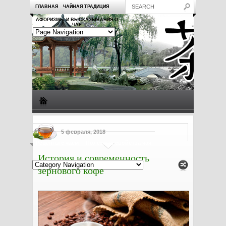
ГЛАВНАЯ
ЧАЙНАЯ ТРАДИЦИЯ
АФОРИЗМЫ И ВЫСКАЗЫВАНИЯ О
ЧАЕ
Виды чая
Посуда для чая
Чаепитие
Заметки о чае
5 февраля, 2018
Рецепты с чаем
Полезные свойства чая
История и современность
зернового кофе