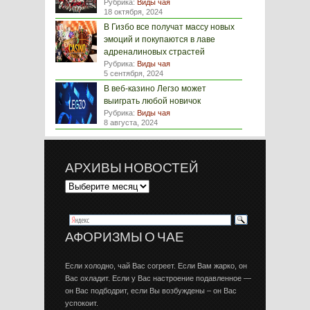
Рубрика:
Виды чая
18 октября, 2024
В Гизбо все получат массу новых
эмоций и покупаются в лаве
адреналиновых страстей
Рубрика:
Виды чая
5 сентября, 2024
В веб-казино Легзо может
выиграть любой новичок
Рубрика:
Виды чая
8 августа, 2024
АРХИВЫ НОВОСТЕЙ
АФОРИЗМЫ О ЧАЕ
Если холодно, чай Вас согреет. Если Вам жарко, он
Вас охладит. Если у Вас настроение подавленное —
он Вас подбодрит, если Вы возбуждены – он Вас
успокоит.