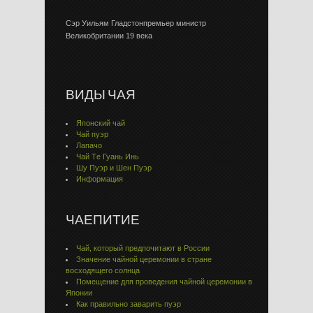
Сэр Уильям Гладстонпремьер министр
Великобритании 19 века
ВИДЫ ЧАЯ
Японский чай
Чай пуэр
Лапачо
Чай Тe Гуaнь Инь
Шу Пуэр и Шен Пуэр
Информация
ЧАЕПИТИЕ
Чай, который предпочитают в России
Значение чайной церемонии в стране
восходящего солнца
Помещение для проведения чайной церемонии в
Японии
Как правильно заварить пуэр