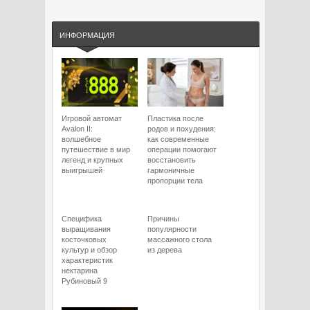
ИНФОРМАЦИЯ
Игровой автомат
Пластика после
Avalon II:
родов и похудения:
волшебное
как современные
путешествие в мир
операции помогают
легенд и крупных
восстановить
выигрышей
гармоничные
пропорции тела
Специфика
Причины
выращивания
популярности
косточковых
массажного стола
культур и обзор
из дерева
характеристик
нектарина
Рубиновый 9