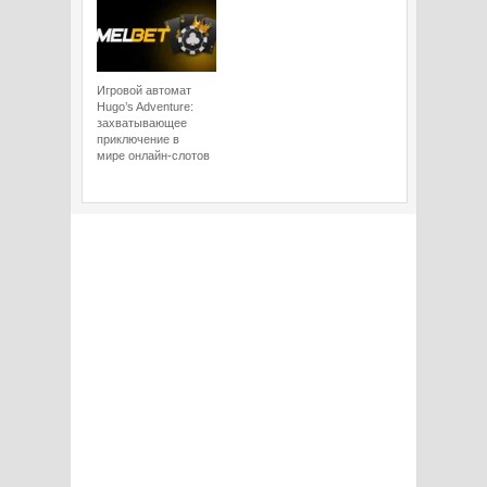
Игровой автомат
Hugo’s Adventure:
захватывающее
приключение в
мире онлайн-слотов