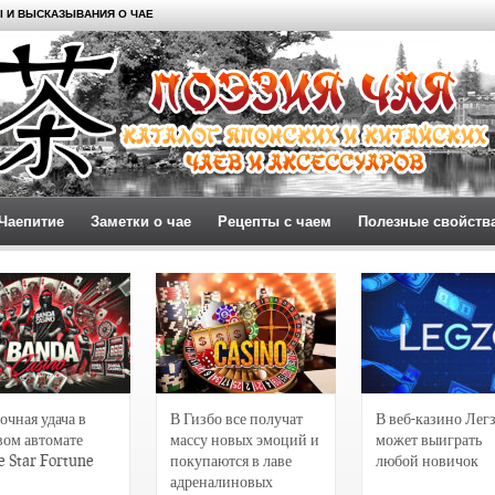
 И ВЫСКАЗЫВАНИЯ О ЧАЕ
Чаепитие
Заметки о чае
Рецепты с чаем
Полезные свойств
очная удача в
В Гизбо все получат
В веб-казино Лег
вом автомате
массу новых эмоций и
может выиграть
e Star Fortune
покупаются в лаве
любой новичок
адреналиновых