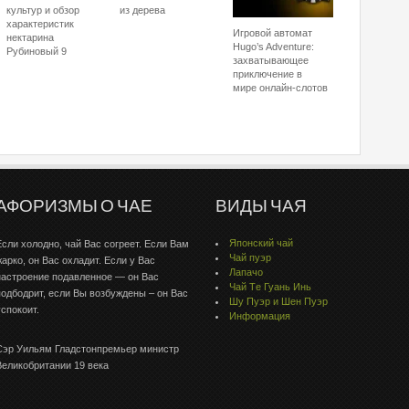
культур и обзор
из дерева
характеристик
Игровой автомат
нектарина
Hugo’s Adventure:
Рубиновый 9
захватывающее
приключение в
мире онлайн-слотов
АФОРИЗМЫ О ЧАЕ
ВИДЫ ЧАЯ
Японский чай
Если холодно, чай Вас согреет. Если Вам
Чай пуэр
жарко, он Вас охладит. Если у Вас
Лапачо
настроение подавленное — он Вас
Чай Тe Гуaнь Инь
подбодрит, если Вы возбуждены – он Вас
Шу Пуэр и Шен Пуэр
успокоит.
Информация
Сэр Уильям Гладстонпремьер министр
Великобритании 19 века