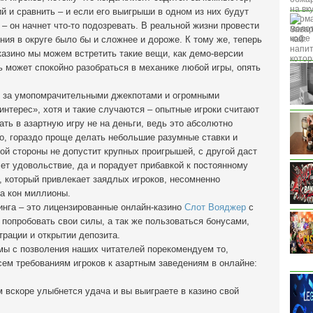
й и сравнить – и если его выигрыши в одном из них будут
– он начнет что-то подозревать. В реальной жизни провести
ния в округе было бы и сложнее и дороже. К тому же, теперь
азино мы можем встретить такие вещи, как демо-версии
ь может спокойно разобраться в механике любой игры, опять
я за умопомрачительными джекпотами и огромными
 интерес», хотя и такие случаются – опытные игроки считают
ать в азартную игру не на деньги, ведь это абсолютно
о, гораздо проще делать небольшие разумные ставки и
ной стороны не допустит крупных проигрышей, с другой даст
ет удовольствие, да и порадует прибавкой к постоянному
к, который привлекает заядлых игроков, несомненно
на кон миллионы.
инга – это лицензированные онлайн-казино
Слот Вояджер
с
попробовать свои силы, а так же пользоваться бонусами,
трации и открытии депозита.
 мы с позволения наших читателей порекомендуем то,
всем требованиям игроков к азартным заведениям в онлайне:
м вскоре улыбнется удача и вы выиграете в казино свой