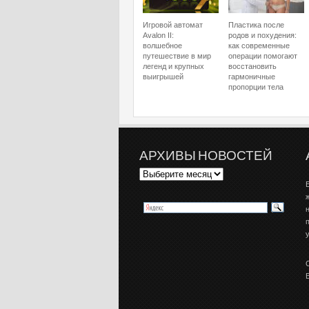
Игровой автомат
Пластика после
Avalon II:
родов и похудения:
волшебное
как современные
путешествие в мир
операции помогают
легенд и крупных
восстановить
выигрышей
гармоничные
пропорции тела
АРХИВЫ НОВОСТЕЙ