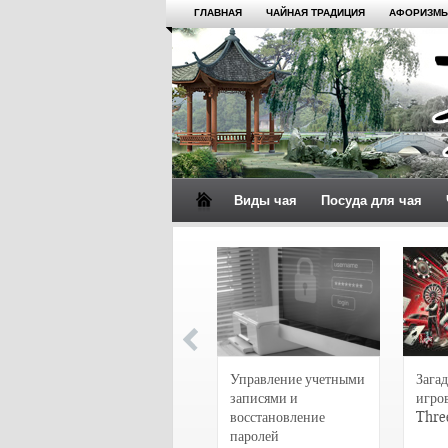
ГЛАВНАЯ
ЧАЙНАЯ ТРАДИЦИЯ
АФОРИЗМЫ
Виды чая
Посуда для чая
4 сорта чая для
настоящих гурманов
Управление учетными
Загад
записями и
игро
восстановление
Thre
паролей