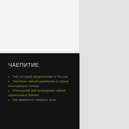
ЧАЕПИТИЕ
Чай, который предпочитают в России
Значение чайной церемонии в стране
восходящего солнца
Помещение для проведения чайной
церемонии в Японии
Как правильно заварить пуэр