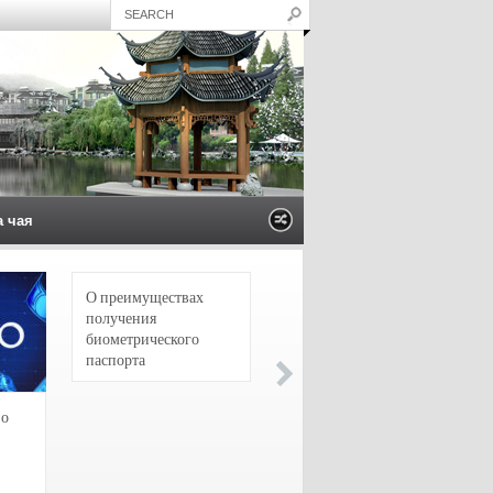
а чая
О преимуществах
4 сорта чая для
получения
настоящих гурманов
биометрического
паспорта
зо