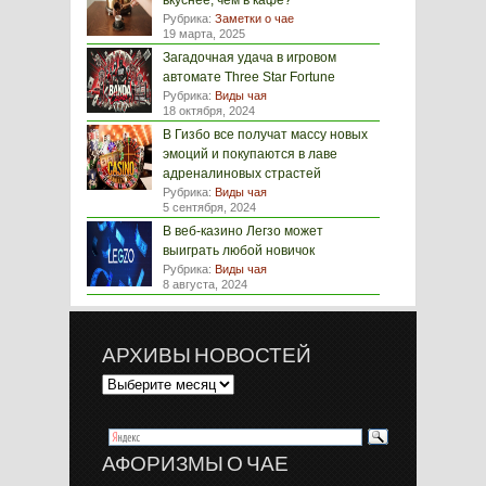
вкуснее, чем в кафе?
Рубрика:
Заметки о чае
19 марта, 2025
Загадочная удача в игровом
автомате Three Star Fortune
Рубрика:
Виды чая
18 октября, 2024
В Гизбо все получат массу новых
эмоций и покупаются в лаве
адреналиновых страстей
Рубрика:
Виды чая
5 сентября, 2024
В веб-казино Легзо может
выиграть любой новичок
Рубрика:
Виды чая
8 августа, 2024
АРХИВЫ НОВОСТЕЙ
АФОРИЗМЫ О ЧАЕ