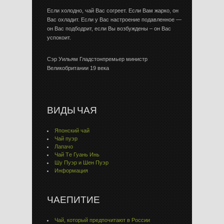
Если холодно, чай Вас согреет. Если Вам жарко, он
Вас охладит. Если у Вас настроение подавленное —
он Вас подбодрит, если Вы возбуждены – он Вас
успокоит.
Сэр Уильям Гладстонпремьер министр
Великобритании 19 века
ВИДЫ ЧАЯ
Японский чай
Чай пуэр
Лапачо
Чай Тe Гуaнь Инь
Шу Пуэр и Шен Пуэр
Информация
ЧАЕПИТИЕ
Чай, который предпочитают в России