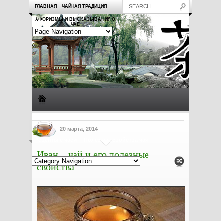
ГЛАВНАЯ
ЧАЙНАЯ ТРАДИЦИЯ
АФОРИЗМЫ И ВЫСКАЗЫВАНИЯ О
ЧАЕ
Виды чая
Посуда для чая
Чаепитие
Заметки о чае
20 марта, 2014
Рецепты с чаем
Полезные свойства чая
Иван – чай и его полезные
свойства