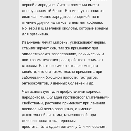
черной смородине.
Листья растения имеют
легкоусвояемый белок. Выпив с утра напиток
иван-чая, можно зарядиться энергией, но в
отличие других напитков, в нем нет кофеина,
мочевой и щавелевой кислоты, которые вредны
для организма.
Иван-чаем лечат мигрень, успокаивают нервы,
стабилизируют сон, так же применяют при
эпилептических заболеваниях, психических и
посттравматических расстройствах, снимают
стрессы. Растение имеет столько мощных
свойств, что его также можно применять при
заболевании брюшной полости: гастритов,
энтероколитов, язвенных болезней и др.
Чай используют для профилактики кариеса,
пародонтоза. Обладая противовоспалительными
свойствами, растение применяют при лечении
воспалений всего организма, а именно:
дыхательной системы, мочеполовой, при
лечении простатита, аденомы
простаты. Благодаря витамину С и минералам,