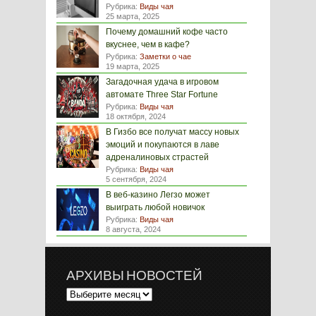
Рубрика:
Виды чая
25 марта, 2025
Почему домашний кофе часто
вкуснее, чем в кафе?
Рубрика:
Заметки о чае
19 марта, 2025
Загадочная удача в игровом
автомате Three Star Fortune
Рубрика:
Виды чая
18 октября, 2024
В Гизбо все получат массу новых
эмоций и покупаются в лаве
адреналиновых страстей
Рубрика:
Виды чая
5 сентября, 2024
В веб-казино Легзо может
выиграть любой новичок
Рубрика:
Виды чая
8 августа, 2024
АРХИВЫ НОВОСТЕЙ