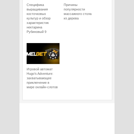
Специфика
Причины
выращивания
популярности
косточковых
массажного стола
культур и обзор
из дерева
характеристик
нектарина
Рубиновый 9
Игровой автомат
Hugo’s Adventure:
захватывающее
приключение в
мире онлайн-слотов