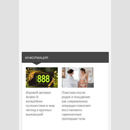
ИНФОРМАЦИЯ
Игровой автомат
Пластика после
Avalon II:
родов и похудения:
волшебное
как современные
путешествие в мир
операции помогают
легенд и крупных
восстановить
выигрышей
гармоничные
пропорции тела