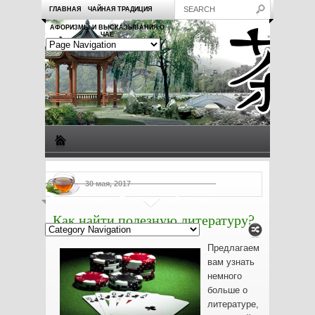
ГЛАВНАЯ
ЧАЙНАЯ ТРАДИЦИЯ
АФОРИЗМЫ И ВЫСКАЗЫВАНИЯ О
ЧАЕ
Виды чая
Посуда для чая
Чаепитие
Заметки о чае
30 мая, 2017
Рецепты с чаем
Полезные свойства чая
Как найти полезную литературу?
Предлагаем
вам узнать
немного
больше о
литературе,