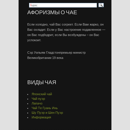
АФОРИЗМЫ О ЧАЕ
Если холодно, чай Вас согреет. Если Вам жарко, он
Вас охладит. Если у Вас настроение подавленное —
он Вас подбодрит, если Вы возбуждены – он Вас
успокоит.
Сэр Уильям Гладстонпремьер министр
Великобритании 19 века
ВИДЫ ЧАЯ
Японский чай
Чай пуэр
Лапачо
Чай Тe Гуaнь Инь
Шу Пуэр и Шен Пуэр
Информация