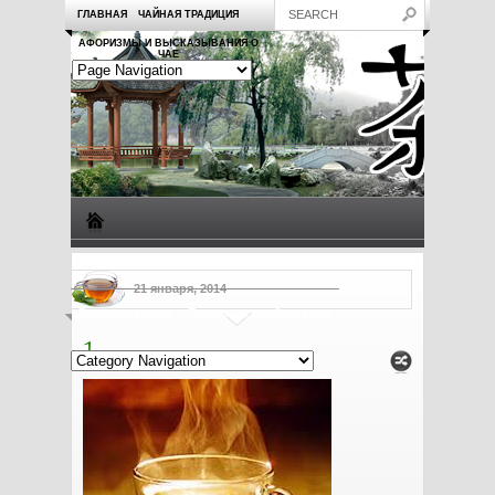
ГЛАВНАЯ
ЧАЙНАЯ ТРАДИЦИЯ
АФОРИЗМЫ И ВЫСКАЗЫВАНИЯ О
ЧАЕ
Виды чая
Посуда для чая
Чаепитие
Заметки о чае
21 января, 2014
Рецепты с чаем
Полезные свойства чая
1