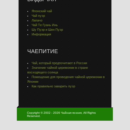
Японский чай
Чай пуэр
Лапачо
Чай Тe Гуaнь Инь
Шу Пуэр и Шен Пуэр
Информация
ЧАЕПИТИЕ
Чай, который предпочитают в России
Значение чайной церемонии в стране
восходящего солнца
Помещение для проведения чайной церемонии в
Японии
Как правильно заварить пуэр
Copyright © 2002 - 2026 Чайная поэзия, All Rights
Reserved.