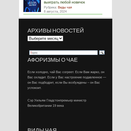
выиграть любой новичок
Рубрика:
Виды чая
8 августа, 2024
АРХИВЫ НОВОСТЕЙ
АФОРИЗМЫ О ЧАЕ
Если холодно, чай Вас согреет. Если Вам жарко, он
Вас охладит. Если у Вас настроение подавленное —
он Вас подбодрит, если Вы возбуждены – он Вас
успокоит.
Сэр Уильям Гладстонпремьер министр
Великобритании 19 века
ВИДЫ ЧАЯ