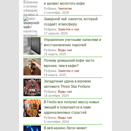
и аромат молотого кофе
Рубрика:
Чаепитие
2 сентября, 2025
Заварной чай: напиток, который
создаёт атмосферу
Рубрика:
Заметки о чае
17 апреля, 2025
Управление учетными записями и
восстановление паролей
Рубрика:
Виды чая
25 марта, 2025
Почему домашний кофе часто
вкуснее, чем в кафе?
Рубрика:
Заметки о чае
19 марта, 2025
Загадочная удача в игровом
автомате Three Star Fortune
Рубрика:
Виды чая
18 октября, 2024
В Гизбо все получат массу новых
эмоций и покупаются в лаве
адреналиновых страстей
Рубрика:
Виды чая
5 сентября, 2024
В веб-казино Легзо может