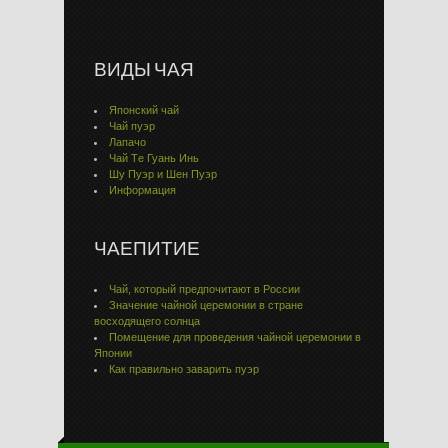
ВИДЫ ЧАЯ
Японский чай
Чай пуэр
Лапачо
Чай Тe Гуaнь Инь
Шу Пуэр и Шен Пуэр
Информация
ЧАЕПИТИЕ
Чай, который предпочитают в России
Значение чайной церемонии в стране
восходящего солнца
Помещение для проведения чайной церемонии в
Японии
Как правильно заварить пуэр