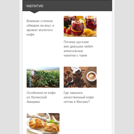
ЧАЕПИТИЕ
Влияние степени
обжарки на вкус и
аромат молотого
кофе
Почему русские
вип девушки любят
алкогольные
напитки с чаем
Особенности кофе
Где заказать
из Латинской
качественный кофе
Америки
оптом в Москве?