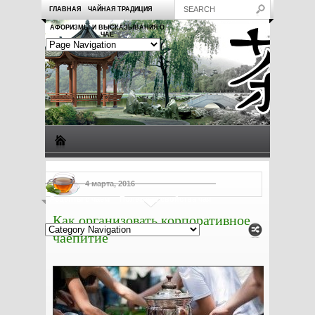
ГЛАВНАЯ
ЧАЙНАЯ ТРАДИЦИЯ
АФОРИЗМЫ И ВЫСКАЗЫВАНИЯ О
ЧАЕ
Виды чая
Посуда для чая
Чаепитие
Заметки о чае
4 марта, 2016
Рецепты с чаем
Полезные свойства чая
Как организовать корпоративное
чаепитие