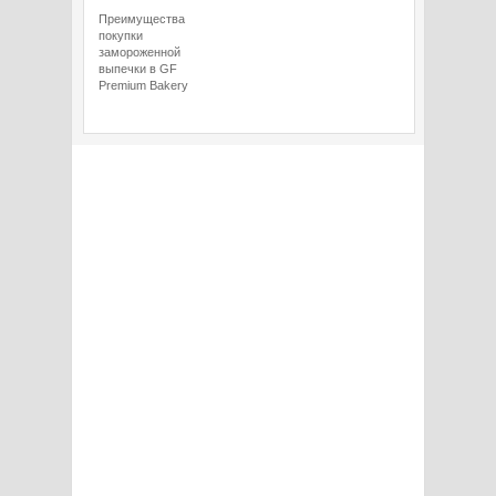
Преимущества
покупки
замороженной
выпечки в GF
Premium Bakery