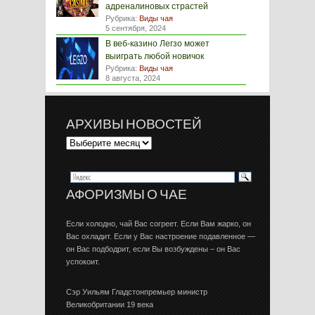
адреналиновых страстей
Рубрика:
Виды чая
5 сентября, 2024
В веб-казино Легзо может
выиграть любой новичок
Рубрика:
Виды чая
8 августа, 2024
АРХИВЫ НОВОСТЕЙ
АФОРИЗМЫ О ЧАЕ
Если холодно, чай Вас согреет. Если Вам жарко, он
Вас охладит. Если у Вас настроение подавленное —
он Вас подбодрит, если Вы возбуждены – он Вас
успокоит.
Сэр Уильям Гладстонпремьер министр
Великобритании 19 века