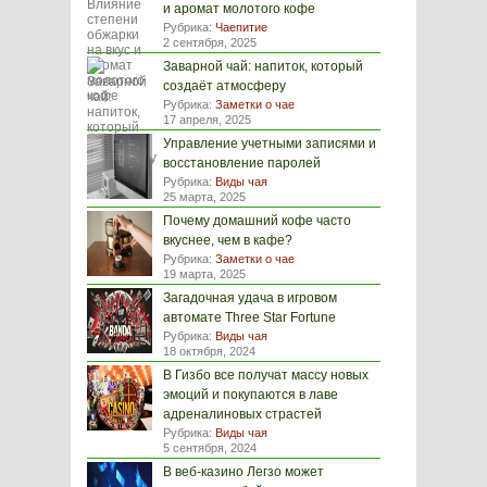
и аромат молотого кофе
Рубрика:
Чаепитие
2 сентября, 2025
Заварной чай: напиток, который
создаёт атмосферу
Рубрика:
Заметки о чае
17 апреля, 2025
Управление учетными записями и
восстановление паролей
Рубрика:
Виды чая
25 марта, 2025
Почему домашний кофе часто
вкуснее, чем в кафе?
Рубрика:
Заметки о чае
19 марта, 2025
Загадочная удача в игровом
автомате Three Star Fortune
Рубрика:
Виды чая
18 октября, 2024
В Гизбо все получат массу новых
эмоций и покупаются в лаве
адреналиновых страстей
Рубрика:
Виды чая
5 сентября, 2024
В веб-казино Легзо может