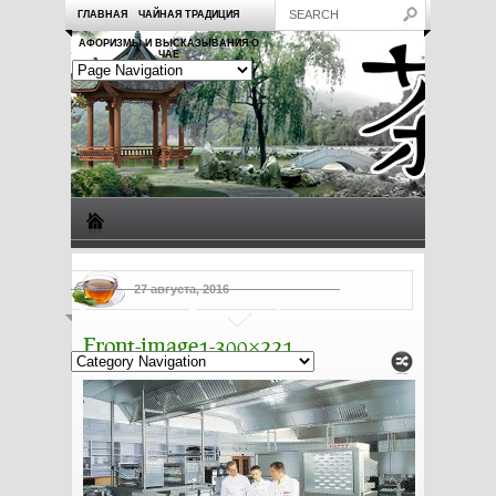
ГЛАВНАЯ
ЧАЙНАЯ ТРАДИЦИЯ
АФОРИЗМЫ И ВЫСКАЗЫВАНИЯ О
ЧАЕ
Виды чая
Посуда для чая
Чаепитие
Заметки о чае
27 августа, 2016
Рецепты с чаем
Полезные свойства чая
Front-image1-300×221