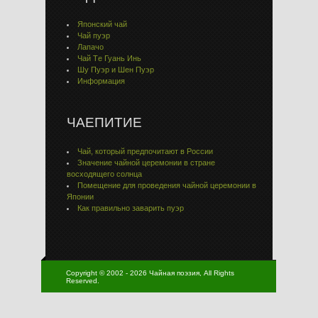
Японский чай
Чай пуэр
Лапачо
Чай Тe Гуaнь Инь
Шу Пуэр и Шен Пуэр
Информация
ЧАЕПИТИЕ
Чай, который предпочитают в России
Значение чайной церемонии в стране
восходящего солнца
Помещение для проведения чайной церемонии в
Японии
Как правильно заварить пуэр
Copyright © 2002 - 2026 Чайная поэзия, All Rights
Reserved.