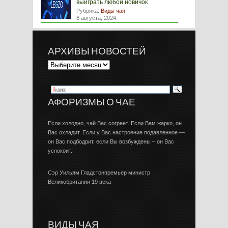
выиграть любой новичок
Рубрика:
Виды чая
8 августа, 2024
АРХИВЫ НОВОСТЕЙ
АФОРИЗМЫ О ЧАЕ
Если холодно, чай Вас согреет. Если Вам жарко, он
Вас охладит. Если у Вас настроение подавленное —
он Вас подбодрит, если Вы возбуждены – он Вас
успокоит.
Сэр Уильям Гладстонпремьер министр
Великобритании 19 века
ВИДЫ ЧАЯ