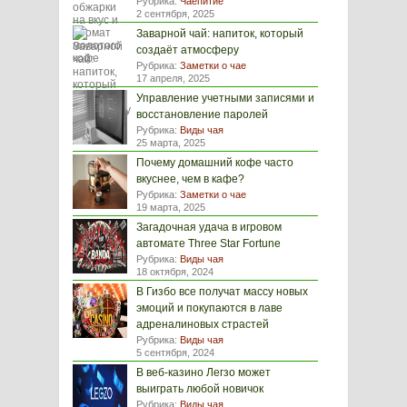
Рубрика:
Чаепитие
2 сентября, 2025
Заварной чай: напиток, который
создаёт атмосферу
Рубрика:
Заметки о чае
17 апреля, 2025
Управление учетными записями и
восстановление паролей
Рубрика:
Виды чая
25 марта, 2025
Почему домашний кофе часто
вкуснее, чем в кафе?
Рубрика:
Заметки о чае
19 марта, 2025
Загадочная удача в игровом
автомате Three Star Fortune
Рубрика:
Виды чая
18 октября, 2024
В Гизбо все получат массу новых
эмоций и покупаются в лаве
адреналиновых страстей
Рубрика:
Виды чая
5 сентября, 2024
В веб-казино Легзо может
выиграть любой новичок
Рубрика:
Виды чая