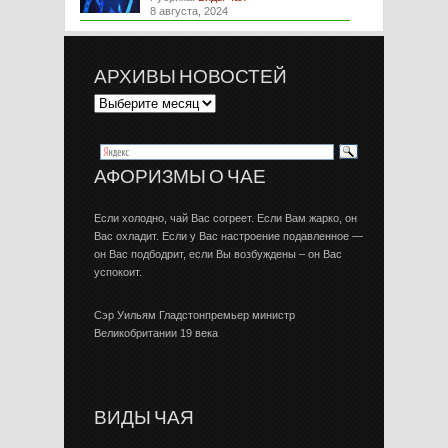
8 августа, 2024
АРХИВЫ НОВОСТЕЙ
АФОРИЗМЫ О ЧАЕ
Если холодно, чай Вас согреет. Если Вам жарко, он
Вас охладит. Если у Вас настроение подавленное —
он Вас подбодрит, если Вы возбуждены – он Вас
успокоит.
Сэр Уильям Гладстонпремьер министр
Великобритании 19 века
ВИДЫ ЧАЯ