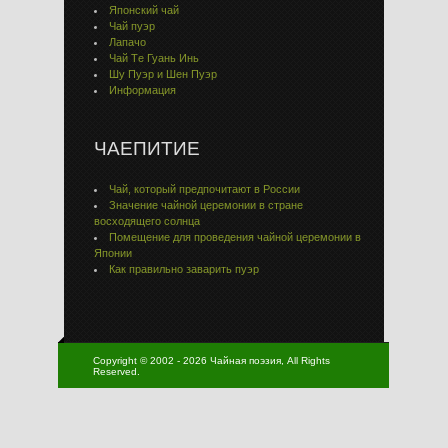
Японский чай
Чай пуэр
Лапачо
Чай Тe Гуaнь Инь
Шу Пуэр и Шен Пуэр
Информация
ЧАЕПИТИЕ
Чай, который предпочитают в России
Значение чайной церемонии в стране
восходящего солнца
Помещение для проведения чайной церемонии в
Японии
Как правильно заварить пуэр
Copyright © 2002 - 2026 Чайная поэзия, All Rights
Reserved.