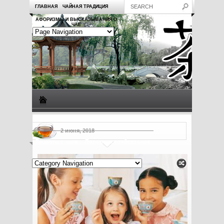
ГЛАВНАЯ
ЧАЙНАЯ ТРАДИЦИЯ
АФОРИЗМЫ И ВЫСКАЗЫВАНИЯ О
ЧАЕ
Виды чая
Посуда для чая
Чаепитие
Заметки о чае
2 июня, 2018
Рецепты с чаем
Полезные свойства чая