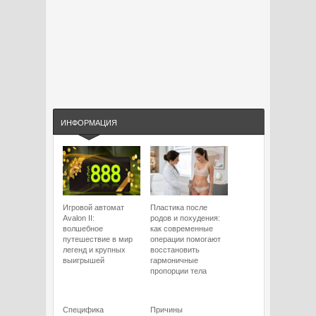
ИНФОРМАЦИЯ
Игровой автомат
Пластика после
Avalon II:
родов и похудения:
волшебное
как современные
путешествие в мир
операции помогают
легенд и крупных
восстановить
выигрышей
гармоничные
пропорции тела
Специфика
Причины