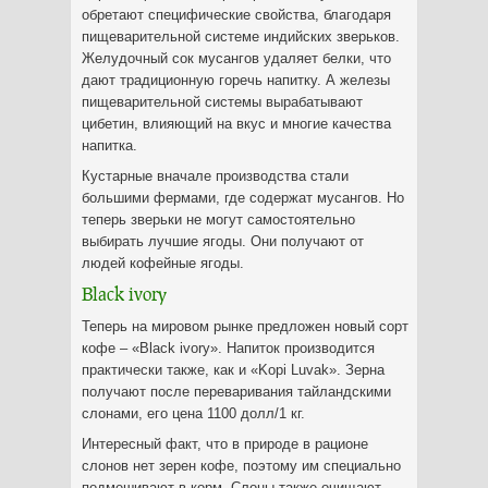
обретают специфические свойства, благодаря
пищеварительной системе индийских зверьков.
Желудочный сок мусангов удаляет белки, что
дают традиционную горечь напитку. А железы
пищеварительной системы вырабатывают
цибетин, влияющий на вкус и многие качества
напитка.
Кустарные вначале производства стали
большими фермами, где содержат мусангов. Но
теперь зверьки не могут самостоятельно
выбирать лучшие ягоды. Они получают от
людей кофейные ягоды.
Black ivory
Теперь на мировом рынке предложен новый сорт
кофе – «Black ivory». Напиток производится
практически также, как и «Kopi Luvak». Зерна
получают после переваривания тайландскими
слонами, его цена 1100 долл/1 кг.
Интересный факт, что в природе в рационе
слонов нет зерен кофе, поэтому им специально
подмешивают в корм. Слоны также очищают