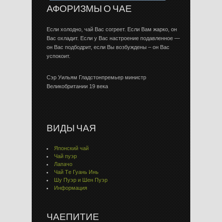
АФОРИЗМЫ О ЧАЕ
Если холодно, чай Вас согреет. Если Вам жарко, он
Вас охладит. Если у Вас настроение подавленное —
он Вас подбодрит, если Вы возбуждены – он Вас
успокоит.
Сэр Уильям Гладстонпремьер министр
Великобритании 19 века
ВИДЫ ЧАЯ
Японский чай
Чай пуэр
Лапачо
Чай Тe Гуaнь Инь
Шу Пуэр и Шен Пуэр
Информация
ЧАЕПИТИЕ