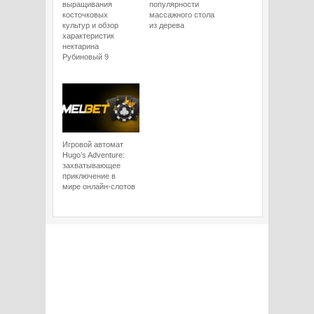
выращивания
популярности
косточковых
массажного стола
культур и обзор
из дерева
характеристик
нектарина
Рубиновый 9
Игровой автомат
Hugo’s Adventure:
захватывающее
приключение в
мире онлайн-слотов