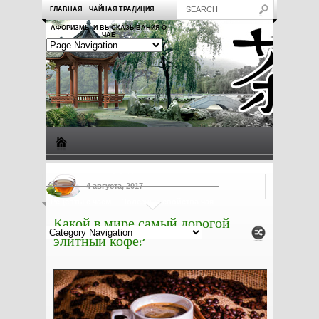
ГЛАВНАЯ
ЧАЙНАЯ ТРАДИЦИЯ
АФОРИЗМЫ И ВЫСКАЗЫВАНИЯ О
ЧАЕ
Виды чая
Посуда для чая
Чаепитие
Заметки о чае
4 августа, 2017
Рецепты с чаем
Полезные свойства чая
Какой в мире самый дорогой
элитный кофе?