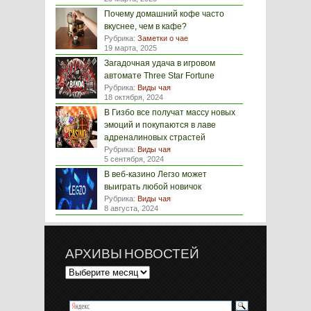
Почему домашний кофе часто
вкуснее, чем в кафе?
Рубрика:
Заметки о чае
19 марта, 2025
Загадочная удача в игровом
автомате Three Star Fortune
Рубрика:
Виды чая
18 октября, 2024
В Гизбо все получат массу новых
эмоций и покупаются в лаве
адреналиновых страстей
Рубрика:
Виды чая
5 сентября, 2024
В веб-казино Легзо может
выиграть любой новичок
Рубрика:
Виды чая
8 августа, 2024
АРХИВЫ НОВОСТЕЙ