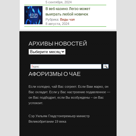
5 сентября, 2024
В веб-казино Легзо может
выиграть любой новичок
Рубрика:
Виды чая
8 августа, 2024
АРХИВЫ НОВОСТЕЙ
АФОРИЗМЫ О ЧАЕ
Если холодно, чай Вас согреет. Если Вам жарко, он
Вас охладит. Если у Вас настроение подавленное —
он Вас подбодрит, если Вы возбуждены – он Вас
успокоит.
Сэр Уильям Гладстонпремьер министр
Великобритании 19 века