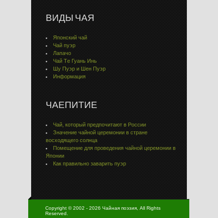
ВИДЫ ЧАЯ
Японский чай
Чай пуэр
Лапачо
Чай Тe Гуaнь Инь
Шу Пуэр и Шен Пуэр
Информация
ЧАЕПИТИЕ
Чай, который предпочитают в России
Значение чайной церемонии в стране
восходящего солнца
Помещение для проведения чайной церемонии в
Японии
Как правильно заварить пуэр
Copyright © 2002 - 2026 Чайная поэзия, All Rights
Reserved.