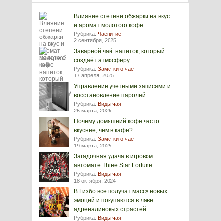
Влияние степени обжарки на вкус
и аромат молотого кофе
Рубрика:
Чаепитие
2 сентября, 2025
Заварной чай: напиток, который
создаёт атмосферу
Рубрика:
Заметки о чае
17 апреля, 2025
Управление учетными записями и
восстановление паролей
Рубрика:
Виды чая
25 марта, 2025
Почему домашний кофе часто
вкуснее, чем в кафе?
Рубрика:
Заметки о чае
19 марта, 2025
Загадочная удача в игровом
автомате Three Star Fortune
Рубрика:
Виды чая
18 октября, 2024
В Гизбо все получат массу новых
эмоций и покупаются в лаве
адреналиновых страстей
Рубрика:
Виды чая