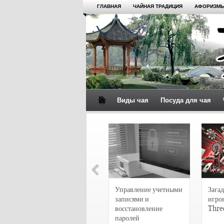
ГЛАВНАЯ
ЧАЙНАЯ ТРАДИЦИЯ
АФОРИЗМЫ
Виды чая
Посуда для чая
4 сорта чая для
настоящих гурманов
Управление учетными
Загад
записями и
игро
восстановление
Thre
паролей