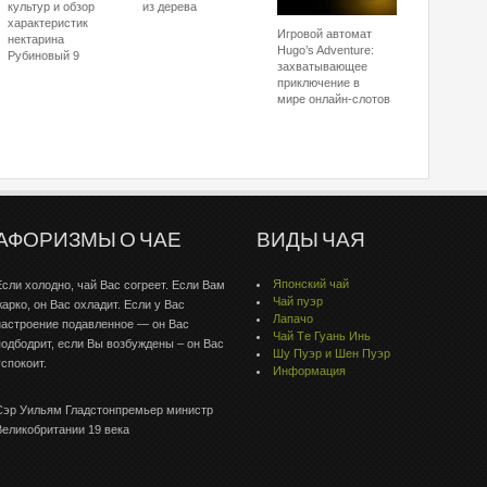
культур и обзор
из дерева
характеристик
Игровой автомат
нектарина
Hugo’s Adventure:
Рубиновый 9
захватывающее
приключение в
мире онлайн-слотов
АФОРИЗМЫ О ЧАЕ
ВИДЫ ЧАЯ
Японский чай
Если холодно, чай Вас согреет. Если Вам
Чай пуэр
жарко, он Вас охладит. Если у Вас
Лапачо
настроение подавленное — он Вас
Чай Тe Гуaнь Инь
подбодрит, если Вы возбуждены – он Вас
Шу Пуэр и Шен Пуэр
успокоит.
Информация
Сэр Уильям Гладстонпремьер министр
Великобритании 19 века