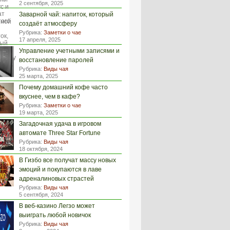
2 сентября, 2025
Заварной чай: напиток, который
создаёт атмосферу
Рубрика:
Заметки о чае
17 апреля, 2025
Управление учетными записями и
восстановление паролей
Рубрика:
Виды чая
25 марта, 2025
Почему домашний кофе часто
вкуснее, чем в кафе?
Рубрика:
Заметки о чае
19 марта, 2025
Загадочная удача в игровом
автомате Three Star Fortune
Рубрика:
Виды чая
18 октября, 2024
В Гизбо все получат массу новых
эмоций и покупаются в лаве
адреналиновых страстей
Рубрика:
Виды чая
5 сентября, 2024
В веб-казино Легзо может
выиграть любой новичок
Рубрика:
Виды чая