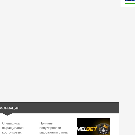
ФОРМАЦИЯ
Специфика
Причины
выращивания
популярности
косточковых
массажного стола