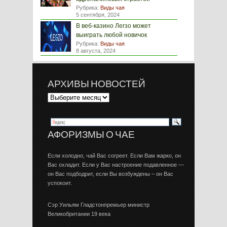
Рубрика:
Виды чая
5 сентября, 2024
В веб-казино Легзо может
выиграть любой новичок
Рубрика:
Виды чая
8 августа, 2024
АРХИВЫ НОВОСТЕЙ
АФОРИЗМЫ О ЧАЕ
Если холодно, чай Вас согреет. Если Вам жарко, он
Вас охладит. Если у Вас настроение подавленное —
он Вас подбодрит, если Вы возбуждены – он Вас
успокоит.
Сэр Уильям Гладстонпремьер министр
Великобритании 19 века