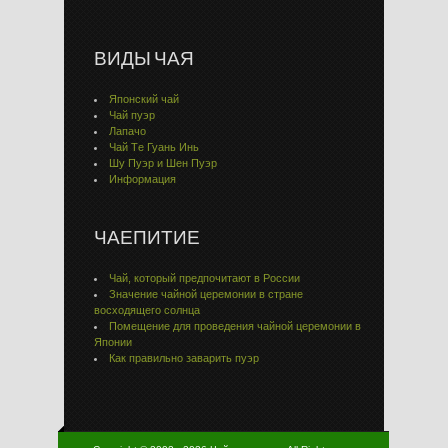
ВИДЫ ЧАЯ
Японский чай
Чай пуэр
Лапачо
Чай Тe Гуaнь Инь
Шу Пуэр и Шен Пуэр
Информация
ЧАЕПИТИЕ
Чай, который предпочитают в России
Значение чайной церемонии в стране
восходящего солнца
Помещение для проведения чайной церемонии в
Японии
Как правильно заварить пуэр