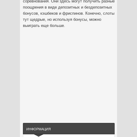
соревнования. Они здесь могут получить разные
поощрения в виде депозитных и бездепозитных
бонусов, кэшбеков и фриспинов. Конечно, слоты
тут щедрые, но используя бонусы, можно
выиграть еще больше.
ИНФОРМАЦИЯ