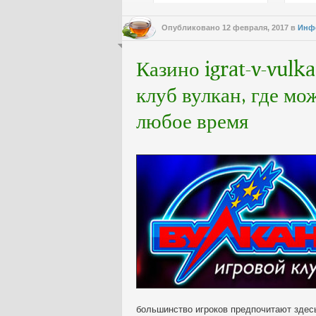
Опубликовано
12 февраля, 2017
в
Инф
Казино igrat-v-vul
клуб вулкан, где мо
любое время
большинство игроков предпочитают здес