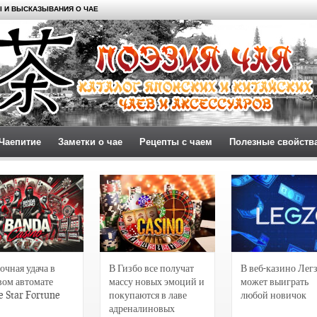
 И ВЫСКАЗЫВАНИЯ О ЧАЕ
Чаепитие
Заметки о чае
Рецепты с чаем
Полезные свойств
очная удача в
В Гизбо все получат
В веб-казино Лег
вом автомате
массу новых эмоций и
может выиграть
e Star Fortune
покупаются в лаве
любой новичок
адреналиновых