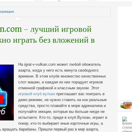
страстей
ормация
kan.com – лучший игровой
жно играть без вложений в
На igrat-v-vulkan.com может любой обожатель
азарта, когда у него есть минута свободного
времени. В этом клубе множество качественных
слот машин, и каждая из них порадует игроков
отменной графикой и классным звуком.
Этот
игровой клуб вулкан
приглашает вас поиграть в
демо режиме, не нужно ставить на кон реальные
средства, просто плавайте в море адреналина и
получайте эмоции, которые вы больше нигде не
испытаете. Кто-то, придя в клуб Вулкан, играет в
покер, кто-то выбирает иные карточные игры, а
ь вращать барабаны. Пришли первый раз в мир азарта,