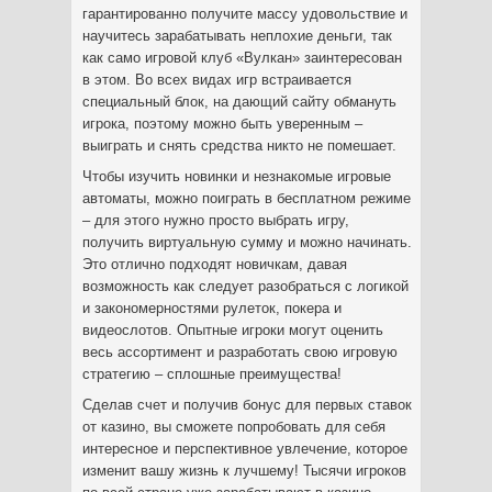
гарантированно получите массу удовольствие и
научитесь зарабатывать неплохие деньги, так
как само игровой клуб «Вулкан» заинтересован
в этом. Во всех видах игр встраивается
специальный блок, на дающий сайту обмануть
игрока, поэтому можно быть уверенным –
выиграть и снять средства никто не помешает.
Чтобы изучить новинки и незнакомые игровые
автоматы, можно поиграть в бесплатном режиме
– для этого нужно просто выбрать игру,
получить виртуальную сумму и можно начинать.
Это отлично подходят новичкам, давая
возможность как следует разобраться с логикой
и закономерностями рулеток, покера и
видеослотов. Опытные игроки могут оценить
весь ассортимент и разработать свою игровую
стратегию – сплошные преимущества!
Сделав счет и получив бонус для первых ставок
от казино, вы сможете попробовать для себя
интересное и перспективное увлечение, которое
изменит вашу жизнь к лучшему! Тысячи игроков