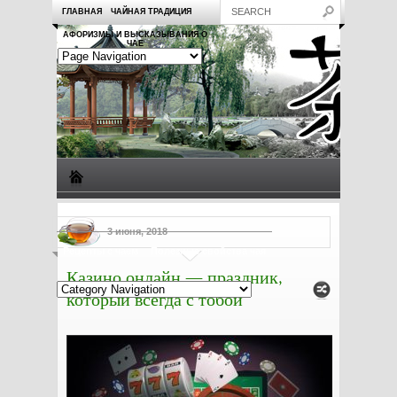
ГЛАВНАЯ
ЧАЙНАЯ ТРАДИЦИЯ
АФОРИЗМЫ И ВЫСКАЗЫВАНИЯ О
ЧАЕ
Виды чая
Посуда для чая
Чаепитие
Заметки о чае
3 июня, 2018
Рецепты с чаем
Полезные свойства чая
Казино онлайн — праздник,
который всегда с тобой