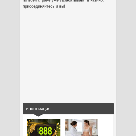
по всей стране уже зарабатывают в казино,
присоединяйтесь и вы!
ИНФОРМАЦИЯ