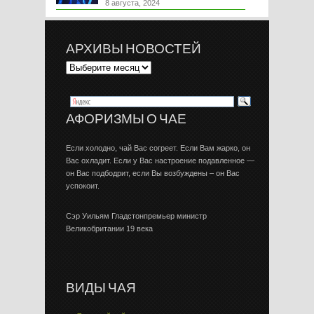
8 августа, 2024
АРХИВЫ НОВОСТЕЙ
АФОРИЗМЫ О ЧАЕ
Если холодно, чай Вас согреет. Если Вам жарко, он
Вас охладит. Если у Вас настроение подавленное —
он Вас подбодрит, если Вы возбуждены – он Вас
успокоит.
Сэр Уильям Гладстонпремьер министр
Великобритании 19 века
ВИДЫ ЧАЯ