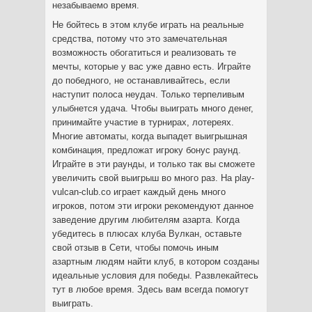
незабываемо время.
Не бойтесь в этом клубе играть на реальные
средства, потому что это замечательная
возможность обогатиться и реализовать те
мечты, которые у вас уже давно есть. Играйте
до победного, не останавливайтесь, если
наступит полоса неудач. Только терпеливым
улыбнется удача. Чтобы выиграть много денег,
принимайте участие в турнирах, лотереях.
Многие автоматы, когда выпадет выигрышная
комбинация, предложат игроку бонус раунд.
Играйте в эти раунды, и только так вы сможете
увеличить свой выигрыш во много раз. На play-
vulcan-club.co играет каждый день много
игроков, потом эти игроки рекомендуют данное
заведение другим любителям азарта. Когда
убедитесь в плюсах клуба Вулкан, оставьте
свой отзыв в Сети, чтобы помочь иным
азартным людям найти клуб, в котором созданы
идеальные условия для победы. Развлекайтесь
тут в любое время. Здесь вам всегда помогут
выиграть.