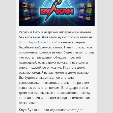
Играть в Сети в азартные аппараты вы можете
без вложений.
Для этого нужно только зайти на
http://play-vulcan-club.co/
и начать вращать
барабаны выбранного слота. Найти то азартное
приложение, которое нужно, будет легко, потому
что портал заведения обладает простой
навигацией, есть строка поиска, а все слоты
имеют подробное описание. Играть в демо
режиме каждый из вас может в демо режиме.
Вы будете знакомиться со слотами,
тренироваться, накапливать опыт, и при этом
кошелек останется целым. Благодаря игре в
демо режиме вы сможете разработать тактику,
которая в обязательном порядке поможет вам
обогатиться.
Клуб Вулкан — это идеальное место для