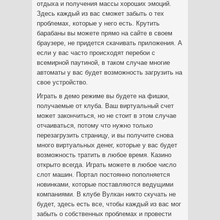
отдыха и получения массы хороших эмоций.
Здесь каждый из вас сможет забыть о тех
проблемах, которые у него есть. Крутить
барабаны вы можете прямо на сайте в своем
браузере, не придется скачивать приложения. А
если у вас часто происходят перебои с
всемирной паутиной, в таком случае многие
автоматы у вас будет возможность загрузить на
свое устройство.
Играть в демо режиме вы будете на фишки,
получаемые от клуба. Ваш виртуальный счет
может закончиться, но не стоит в этом случае
отчаиваться, потому что нужно только
перезагрузить страницу, и вы получите снова
много виртуальных денег, которые у вас будет
возможность тратить в любое время. Казино
открыто всегда. Играть можете в любое число
слот машин. Портал постоянно пополняется
новинками, которые поставляются ведущими
компаниями. В клубе Вулкан никто скучать не
будет, здесь есть все, чтобы каждый из вас мог
забыть о собственных проблемах и провести