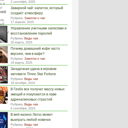
2 сентября, 2025
Заварной чай: напиток, который
создаёт атмосферу
Рубрика:
Заметки о чае
17 апреля, 2025
Управление учетными записями и
восстановление паролей
Рубрика:
Виды чая
25 марта, 2025
Почему домашний кофе часто
вкуснее, чем в кафе?
Рубрика:
Заметки о чае
19 марта, 2025
Загадочная удача в игровом
автомате Three Star Fortune
Рубрика:
Виды чая
18 октября, 2024
В Гизбо все получат массу новых
эмоций и покупаются в лаве
адреналиновых страстей
Рубрика:
Виды чая
5 сентября, 2024
В веб-казино Легзо может
выиграть любой новичок
Рубрика:
Виды чая