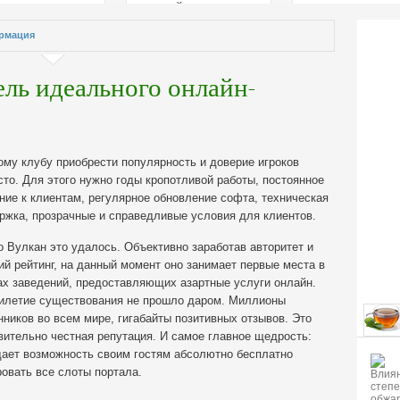
страстей
рмация
ель идеального онлайн-
ому клубу приобрести популярность и доверие игроков
сто. Для этого нужно годы кропотливой работы, постоянное
ние к клиентам, регулярное обновление софта, техническая
ржка, прозрачные и справедливые условия для клиентов.
о Вулкан это удалось. Объективно заработав авторитет и
ий рейтинг, на данный момент оно занимает первые места в
ах заведений, предоставляющих азартные услуги онлайн.
илетие существования не прошло даром. Миллионы
нников во всем мире, гигабайты позитивных отзывов. Это
вительно честная репутация. И самое главное щедрость:
дает возможность своим гостям абсолютно бесплатно
ровать все слоты портала.