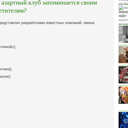
 азартный клуб запоминается своим
етителям?
редставлен разработками известных компаний, имена
ллинойс);
нтина);
ралия);