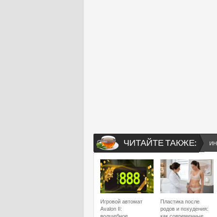
ЧИТАЙТЕ ТАКЖЕ:
ИН
Игровой автомат
Пластика после
Avalon II:
родов и похудения:
волшебное
как современные