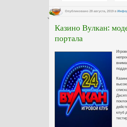
Опубликовано
28 августа, 2019
в
Инфо
Казино Вулкан: мод
портала
Игров
непро
внима
подде
Казин
высок
списк
Десят
покло
дейст
клуб 
тести