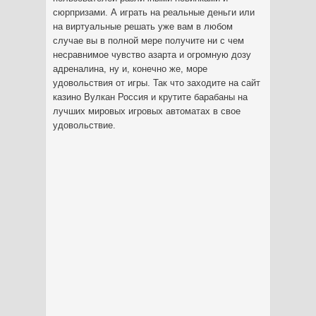
сюрпризами. А играть на реальные деньги или
на виртуальные решать уже вам в любом
случае вы в полной мере получите ни с чем
несравнимое чувство азарта и огромную дозу
адреналина, ну и, конечно же, море
удовольствия от игры. Так что заходите на сайт
казино Вулкан Россия и крутите барабаны на
лучших мировых игровых автоматах в свое
удовольствие.