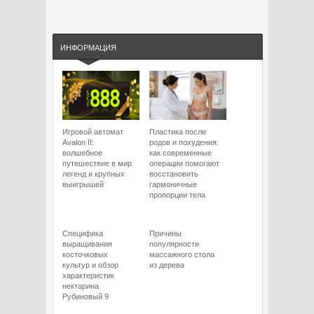
ИНФОРМАЦИЯ
Игровой автомат
Пластика после
Avalon II:
родов и похудения:
волшебное
как современные
путешествие в мир
операции помогают
легенд и крупных
восстановить
выигрышей
гармоничные
пропорции тела
Специфика
Причины
выращивания
популярности
косточковых
массажного стола
культур и обзор
из дерева
характеристик
нектарина
Рубиновый 9