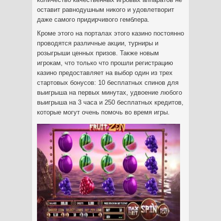
оставит равнодушным никого и удовлетворит
даже самого придирчивого гемблера.
Кроме этого на порталах этого казино постоянно
проводятся различные акции, турниры и
розыгрыши ценных призов. Также новым
игрокам, что только что прошли регистрацию
казино предоставляет на выбор один из трех
стартовых бонусов: 10 бесплатных спинов для
выигрыша на первых минутах, удвоение любого
выигрыша на 3 часа и 250 бесплатных кредитов,
которые могут очень помочь во время игры.