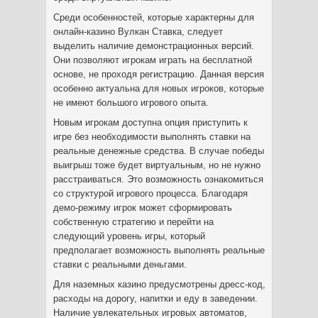
Среди особенностей, которые характерны для
онлайн-казино Вулкан Ставка, следует
выделить наличие демонстрационных версий.
Они позволяют игрокам играть на бесплатной
основе, не проходя регистрацию. Данная версия
особенно актуальна для новых игроков, которые
не имеют большого игрового опыта.
Новым игрокам доступна опция приступить к
игре без необходимости выполнять ставки на
реальные денежные средства. В случае победы
выигрыш тоже будет виртуальным, но не нужно
расстраиваться. Это возможность ознакомиться
со структурой игрового процесса. Благодаря
демо-режиму игрок может сформировать
собственную стратегию и перейти на
следующий уровень игры, который
предполагает возможность выполнять реальные
ставки с реальными деньгами.
Для наземных казино предусмотрены дресс-код,
расходы на дорогу, напитки и еду в заведении.
Наличие увлекательных игровых автоматов,