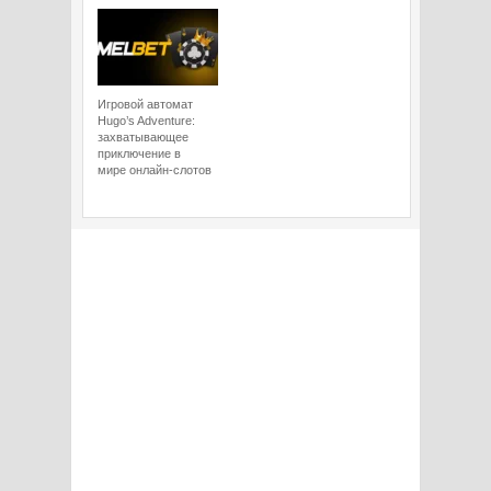
Игровой автомат
Hugo’s Adventure:
захватывающее
приключение в
мире онлайн-слотов