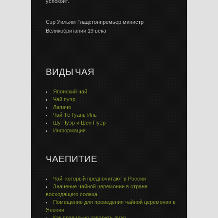
успокоит.
Сэр Уильям Гладстонпремьер министр
Великобритании 19 века
ВИДЫ ЧАЯ
Японский чай
Чай пуэр
Лапачо
Чай Тe Гуaнь Инь
Шу Пуэр и Шен Пуэр
Информация
ЧАЕПИТИЕ
Чай, который предпочитают в России
Значение чайной церемонии в стране
восходящего солнца
Помещение для проведения чайной церемонии в
Японии
Как правильно заварить пуэр