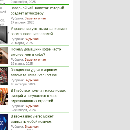
2 сентября, 2025
Заварной чай: напиток, который
создаёт атмосферу
Рубрика:
Заметки о чае
17 апреля, 2025
Управление учетными записями и
восстановление паролей
Рубрика:
Виды чая
25 марта, 2025
Почему домашний кофе часто
вкуснее, чем в кафе?
Рубрика:
Заметки о чае
19 марта, 2025
Загадочная удача в игровом
автомате Three Star Fortune
Рубрика:
Виды чая
18 октября, 2024
В Гизбо все получат массу новых
эмоций и покупаются в лаве
адреналиновых страстей
Рубрика:
Виды чая
5 сентября, 2024
В веб-казино Легзо может
выиграть любой новичок
Рубрика:
Виды чая