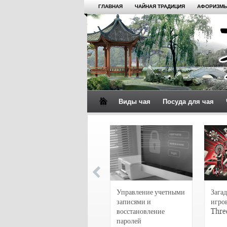
ГЛАВНАЯ
ЧАЙНАЯ ТРАДИЦИЯ
АФОРИЗМЫ
Виды чая
Посуда для чая
4 сорта чая для
настоящих гурманов
Управление учетными
Загад
записями и
игро
восстановление
Thre
паролей