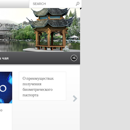
а чая
О преимуществах
4 сорта чая для
получения
настоящих гурманов
биометрического
паспорта
зо