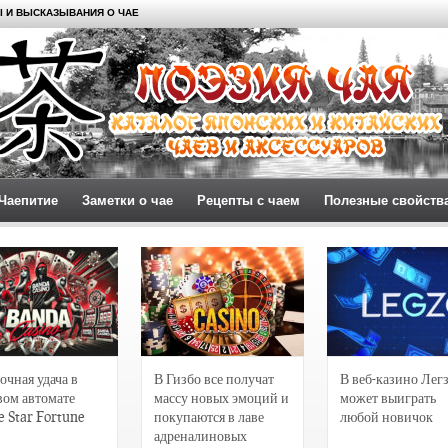
 И ВЫСКАЗЫВАНИЯ О ЧАЕ
Чаепитие
Заметки о чае
Рецепты с чаем
Полезные свойств
очная удача в
В Гизбо все получат
В веб-казино Лег
вом автомате
массу новых эмоций и
может выиграть
e Star Fortune
покупаются в лаве
любой новичок
адреналиновых