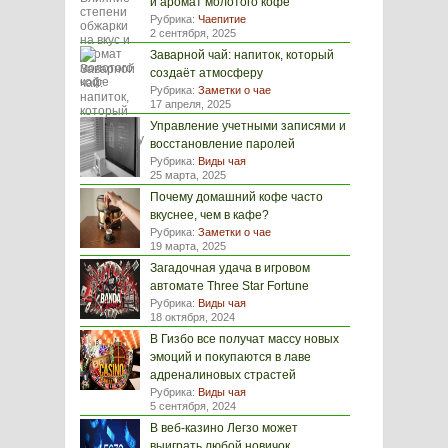
и аромат молотого кофе
Рубрика:
Чаепитие
2 сентября, 2025
Заварной чай: напиток, который
создаёт атмосферу
Рубрика:
Заметки о чае
17 апреля, 2025
Управление учетными записями и
восстановление паролей
Рубрика:
Виды чая
25 марта, 2025
Почему домашний кофе часто
вкуснее, чем в кафе?
Рубрика:
Заметки о чае
19 марта, 2025
Загадочная удача в игровом
автомате Three Star Fortune
Рубрика:
Виды чая
18 октября, 2024
В Гизбо все получат массу новых
эмоций и покупаются в лаве
адреналиновых страстей
Рубрика:
Виды чая
5 сентября, 2024
В веб-казино Легзо может
выиграть любой новичок