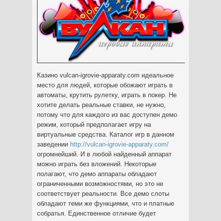
Казино vulcan-igrovie-apparaty.com идеальное
место для людей, которые обожают играть в
автоматы, крутить рулетку, играть в покер. Не
хотите делать реальные ставки, не нужно,
потому что для каждого из вас доступен демо
режим, который предполагает игру на
виртуальные средства.
Каталог игр в данном
заведении
http://vulcan-igrovie-apparaty.com/
огромнейший. И в любой найденный аппарат
можно играть без вложений. Некоторые
полагают, что демо аппараты обладают
ограниченными возможностями, но это не
соответствует реальности. Все демо слоты
обладают теми же функциями, что и платные
собратья. Единственное отличие будет