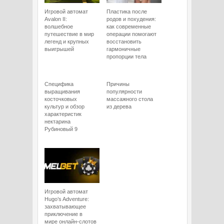
Игровой автомат
Пластика после
Avalon II:
родов и похудения:
волшебное
как современные
путешествие в мир
операции помогают
легенд и крупных
восстановить
выигрышей
гармоничные
пропорции тела
Специфика
Причины
выращивания
популярности
косточковых
массажного стола
культур и обзор
из дерева
характеристик
нектарина
Рубиновый 9
Игровой автомат
Hugo’s Adventure:
захватывающее
приключение в
мире онлайн-слотов