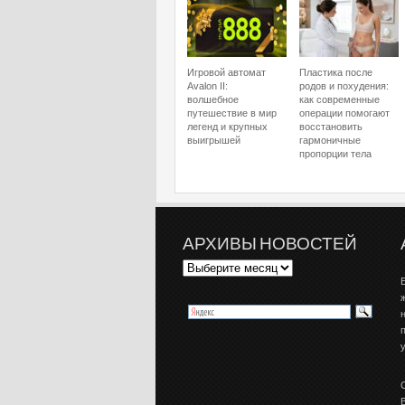
Игровой автомат
Пластика после
Avalon II:
родов и похудения:
волшебное
как современные
путешествие в мир
операции помогают
легенд и крупных
восстановить
выигрышей
гармоничные
пропорции тела
АРХИВЫ НОВОСТЕЙ