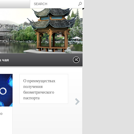
а чая
О преимуществах
4 сорта чая для
получения
настоящих гурманов
биометрического
паспорта
зо