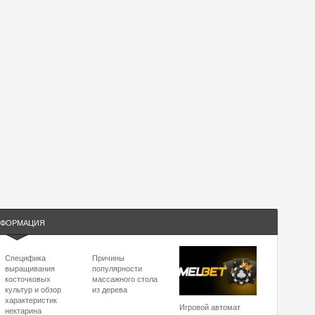
ФОРМАЦИЯ
Специфика
Причины
выращивания
популярности
косточковых
массажного стола
культур и обзор
из дерева
характеристик
Игровой автомат
нектарина