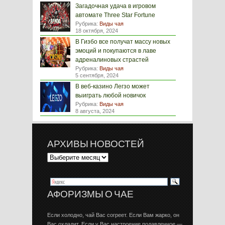
Загадочная удача в игровом
автомате Three Star Fortune
Рубрика:
Виды чая
18 октября, 2024
В Гизбо все получат массу новых
эмоций и покупаются в лаве
адреналиновых страстей
Рубрика:
Виды чая
5 сентября, 2024
В веб-казино Легзо может
выиграть любой новичок
Рубрика:
Виды чая
8 августа, 2024
АРХИВЫ НОВОСТЕЙ
АФОРИЗМЫ О ЧАЕ
Если холодно, чай Вас согреет. Если Вам жарко, он
Вас охладит. Если у Вас настроение подавленное —