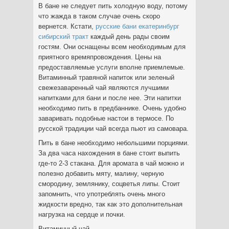
В бане не следует пить холодную воду, потому
что жажда в таком случае очень скоро
вернется. Кстати,
русские бани екатеринбург
сибирский тракт
каждый день рады своим
гостям. Они оснащены всем необходимым для
приятного времяпровождения. Цены на
предоставляемые услуги вполне приемлемые.
Витаминный травяной напиток или зеленый
свежезаваренный чай являются лучшими
напитками для бани и после нее. Эти напитки
необходимо пить в предбаннике. Очень удобно
заваривать подобные настои в термосе. По
русской традиции чай всегда пьют из самовара.
Пить в бане необходимо небольшими порциями.
За два часа нахождения в бане стоит выпить
где-то 2-3 стакана. Для аромата в чай можно и
полезно добавить мяту, малину, черную
смородину, землянику, соцветья липы. Стоит
запомнить, что употреблять очень много
жидкости вредно, так как это дополнительная
нагрузка на сердце и почки.
Витаминный чай