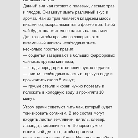
Данный вид чая готовят с полевых, лесных трав
и плодов. Они могут иметь различный вкус и
аромат. Чай из трав является кладезем массы
витаминов, макроэлементов и ферментов. Такой
чай будет положительно влиять на организм.
Для того чтобы правильно заварить этот
витаминный напиток необходимо знать
несколько простых правил:
— соцветья заваривают в больших фарфоровых
чайниках крутым кипятком;
— ягоды перед приготовление нужно подавить;
— листья необходимо класть в горячую воду и
прокипятить около 5 минут;
— грубые стебли и корни нужно порезать и
положить в холодную воду и прокипяти 10
минут.
Утром врачи советуют пить чай, который будет
тонизировать организм. В его состав могут
входить листья земляники, дягиль, клевер,
лаванда, лимонник и т. д. Вечером нужно
выпить чай для того, чтобы организм
успокоился и расслабился. Идеально подойдет