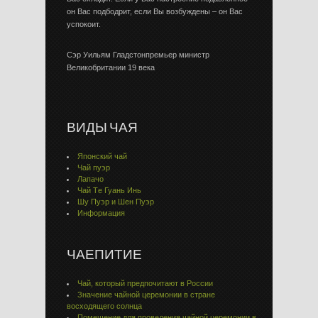
он Вас подбодрит, если Вы возбуждены – он Вас
успокоит.
Сэр Уильям Гладстонпремьер министр
Великобритании 19 века
ВИДЫ ЧАЯ
Японский чай
Чай пуэр
Лапачо
Чай Тe Гуaнь Инь
Шу Пуэр и Шен Пуэр
Информация
ЧАЕПИТИЕ
Чай, который предпочитают в России
Значение чайной церемонии в стране
восходящего солнца
Помещение для проведения чайной церемонии в