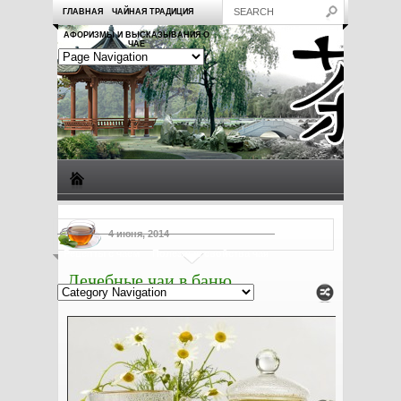
ГЛАВНАЯ
ЧАЙНАЯ ТРАДИЦИЯ
АФОРИЗМЫ И ВЫСКАЗЫВАНИЯ О
ЧАЕ
Виды чая
Посуда для чая
Чаепитие
Заметки о чае
4 июня, 2014
Рецепты с чаем
Полезные свойства чая
Лечебные чаи в баню